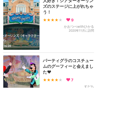
大好き！シアターオーリン
ズのステージに上がれちゃ
う！
★★★★
★
9
かおつぺwithひかる
2020年11月に訪問
パーティグラのコスチュー
ムのグーフィーと会えまし
た❤️
★★★★
★
7
すだち
2020年12月に訪問
プラザパビリオン・バンド
スタンド前でのキャラクタ
ーグリーティング