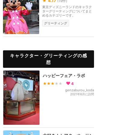
★
4.17
(
19
件)
東京ディズニーランドのキャラク
ターグリーティングについてまと
めるカテゴリーです。
グリーティング
キャラクター・グリーティングの感
想
ハッピーフェア・ラボ
★★★
★★
4
genzaburou_koda
2021年6月に訪問