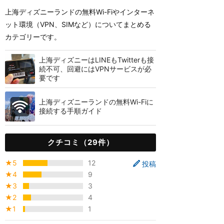
上海ディズニーランドの無料Wi-Fiやインターネ
ット環境（VPN、SIMなど）についてまとめる
カテゴリーです。
上海ディズニーはLINEもTwitterも接
続不可、回避にはVPNサービスが必
要です
上海ディズニーランドの無料Wi-Fiに
接続する手順ガイド
クチコミ（29件）
★5
12
投稿
★4
9
★3
3
★2
4
★1
1