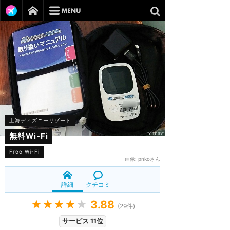
上海ディズニーリゾート
無料Wi-Fi
Free Wi-Fi
画像:
pnkoさん
詳細
クチコミ
★★★★
★
3.88
(
29
件)
サービス 11位