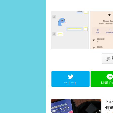
参
LINE
ツイート
上海
無料