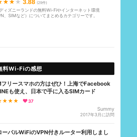
★★★
★
3.88
(
29
件)
ディズニーランドの無料Wi-Fiやインターネット環境
PN、SIMなど）についてまとめるカテゴリーです。
無料Wi-Fiの感想
IMフリースマホの方はぜひ！上海でFacebook
LINEも使え、日本で手に入るSIMカード
★★★★
37
Summy
2017年3月に訪問
ローバルWiFiのVPN付きルーター利用しまし