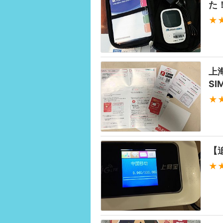
た
★
上
SI
★
【追
★