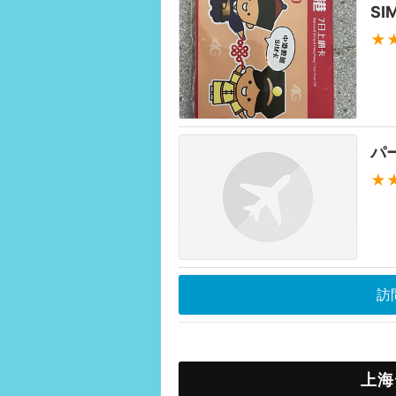
S
★
パ
★
訪
上海