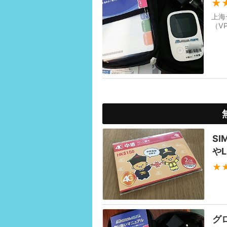
★
上海
（V
S
や
★
グ