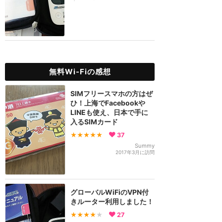
ゴリーです。
無料Wi-Fiの感想
SIMフリースマホの方はぜ
ひ！上海でFacebookや
LINEも使え、日本で手に
入るSIMカード
★★★★★
37
Summy
2017年3月に訪問
グローバルWiFiのVPN付
きルーター利用しました！
★★★★
★
27