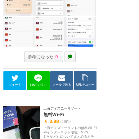
参考になった
9
ツイート
メールで送る
URLをコピー
LINEで送る
上海ディズニーリゾート
無料Wi-Fi
★
3.88
(
29
件)
上海ディズニーランドの無料Wi-Fi
やインターネット環境（VPN、
SIMなど）についてまとめるカテ