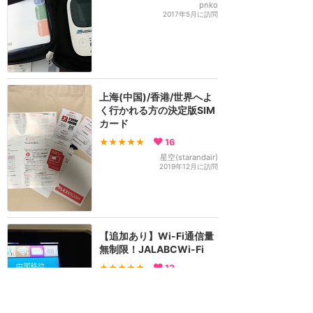
pnko
2017年5月に訪問
上海(中国)/香港/世界へよ
く行かれる方の決定版SIM
カード
★★★★★
16
星空(starandair)
2019年12月に訪問
【追加あり】Wi-Fi通信量
無制限！JALABCWi-Fi
★★★★★
12
もふこ
2017年7月に訪問