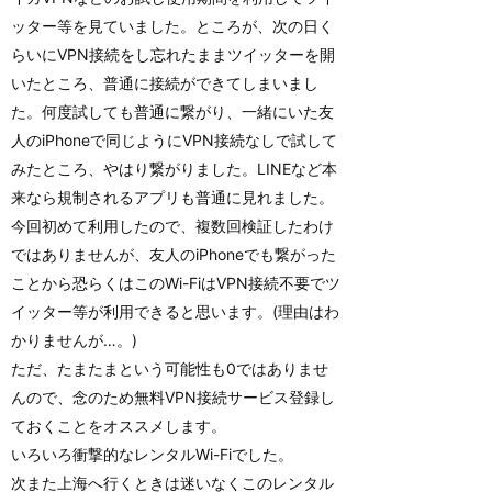
ッター等を見ていました。ところが、次の日く
らいにVPN接続をし忘れたままツイッターを開
いたところ、普通に接続ができてしまいまし
た。何度試しても普通に繋がり、一緒にいた友
人のiPhoneで同じようにVPN接続なしで試して
みたところ、やはり繋がりました。LINEなど本
来なら規制されるアプリも普通に見れました。
今回初めて利用したので、複数回検証したわけ
ではありませんが、友人のiPhoneでも繋がった
ことから恐らくはこのWi-FiはVPN接続不要でツ
イッター等が利用できると思います。(理由はわ
かりませんが…。)
ただ、たまたまという可能性も0ではありませ
んので、念のため無料VPN接続サービス登録し
ておくことをオススメします。
いろいろ衝撃的なレンタルWi-Fiでした。
次また上海へ行くときは迷いなくこのレンタル