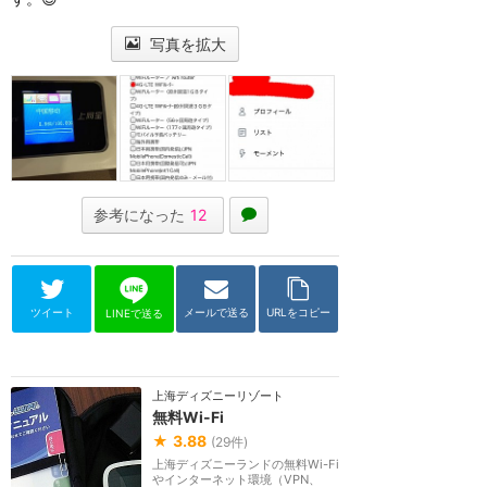
写真を拡大
参考になった
12
ツイート
メールで送る
URLをコピー
LINEで送る
上海ディズニーリゾート
無料Wi-Fi
★
3.88
(
29
件)
上海ディズニーランドの無料Wi-Fi
やインターネット環境（VPN、