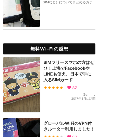
SIMなど）についてまとめるカテ
ゴリーです。
無料Wi-Fiの感想
SIMフリースマホの方はぜ
ひ！上海でFacebookや
LINEも使え、日本で手に
入るSIMカード
★★★★★
37
Summy
2017年3月に訪問
グローバルWiFiのVPN付
きルーター利用しました！