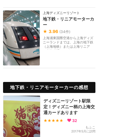
上海ディズニーリゾート
地下鉄・リニアモーターカ
ー
★
3.96
(
34
件)
上海浦東国際空港から上海ディズ
ニーランドまでは、上海の地下鉄
（上海地铁）または上海リニア
（上海磁浮／マグレ...
地下鉄・リニアモーターカーの感想
ディズニーリゾート駅限
定！ディズニー柄の上海交
通カードあります
★★★★★
32
もふこ
2017年5月に訪問