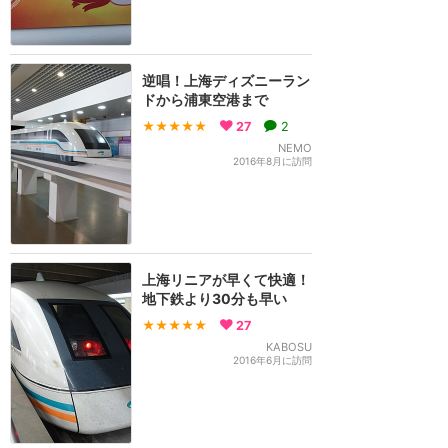
逆唱！上海ディズニーラン
ドから浦東空港まで
★★★★★
27
2
NEMO
2016年8月に訪問
上海リニアが早くて快適！
地下鉄より30分も早い
★★★★★
27
KABOSU
2016年6月に訪問