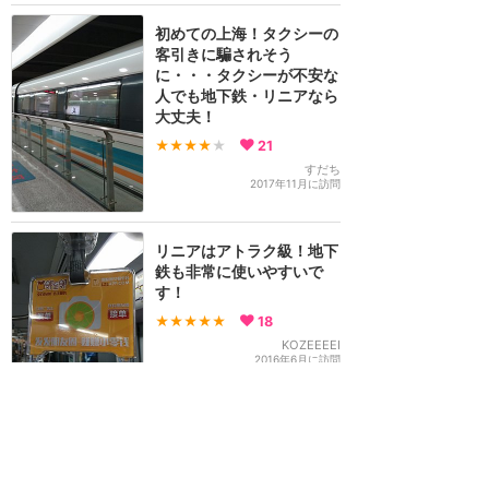
初めての上海！タクシーの
客引きに騙されそう
に・・・タクシーが不安な
人でも地下鉄・リニアなら
大丈夫！
★★★★
★
21
すだち
2017年11月に訪問
リニアはアトラク級！地下
鉄も非常に使いやすいで
す！
★★★★★
18
KOZEEEEI
2016年6月に訪問
150円で行ける！浦東空港
～ディズニーまでの空港リ