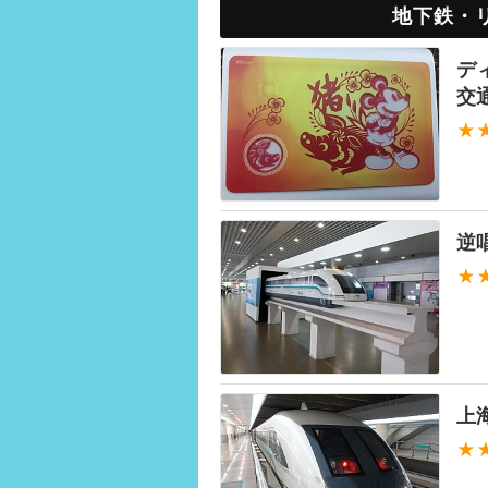
地下鉄・
デ
交
★
逆
★
上
★