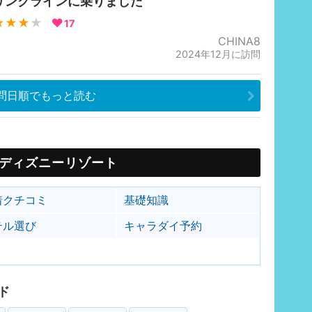
リンクラインに乗りました
★★★
★
17
CHINA8
2024年12月に訪問
問日順でもっと読む
ディズニーリゾート
着クチコミ
基礎知識
テル選び
キャラダイ予約
ド