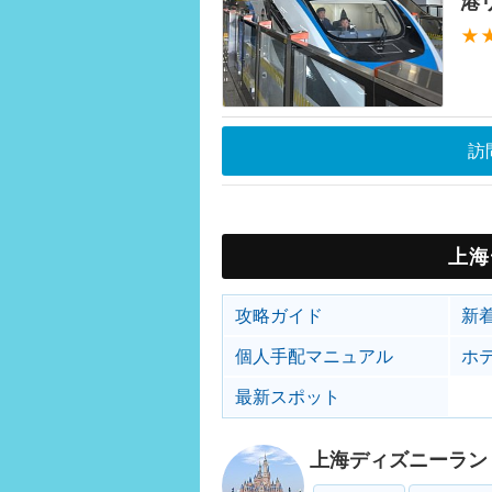
港
★
訪
上海
攻略ガイド
新
個人手配マニュアル
ホ
最新スポット
上海ディズニーラン