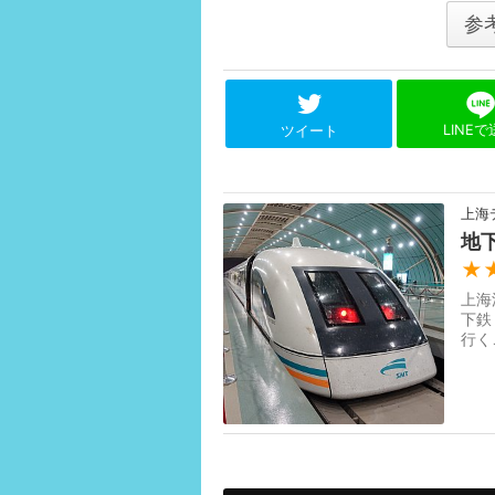
参
LINE
ツイート
上海
地
★
上海
下鉄
行く
ト駅