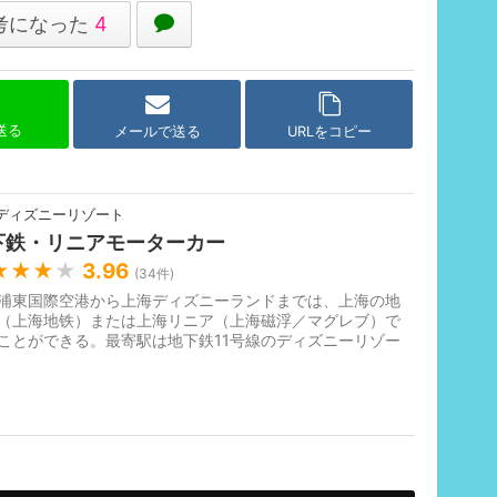
考になった
4
で送る
メールで送る
URLをコピー
ディズニーリゾート
下鉄・リニアモーターカー
★★★
★
3.96
(
34
件)
浦東国際空港から上海ディズニーランドまでは、上海の地
（上海地铁）または上海リニア（上海磁浮／マグレブ）で
ことができる。最寄駅は地下鉄11号線のディズニーリゾー
（迪士尼）。所要時間は上...