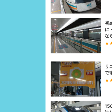
初
に
な
★
リ
で
★
1