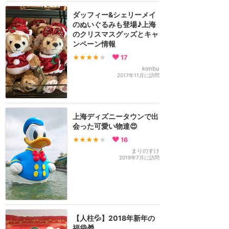
ダッフィー&シェリーメイ
のぬいぐるみも登場♪上海
のクリスマスグッズとキャ
ンペーン情報
★★★★
★
17
konbu
2017年11月に訪問
上海ディズニータウンで出
会った可愛い物達😍
★★★★
★
16
まりのすけ
2019年7月に訪問
【人柱💦】2018年新年の
福袋🎁