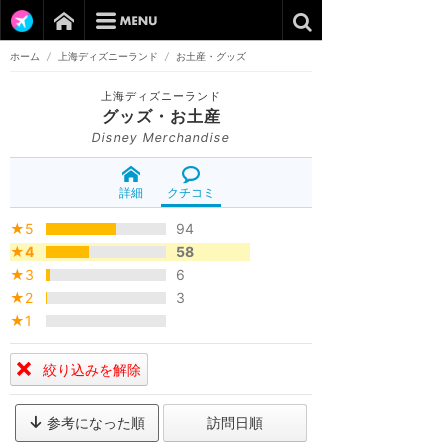
ホーム
/
上海ディズニーランド
/
お土産・グッズ
上海ディズニーランド
グッズ・お土産
Disney Merchandise
詳細
クチコミ
★5
94
★4
58
★3
6
★2
3
★1
絞り込みを解除
参考になった順
訪問日順