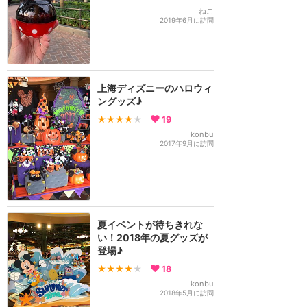
ねこ
2019年6月に訪問
上海ディズニーのハロウィ
ングッズ♪
★★★★
★
19
konbu
2017年9月に訪問
夏イベントが待ちきれな
い！2018年の夏グッズが
登場♪
★★★★
★
18
konbu
2018年5月に訪問