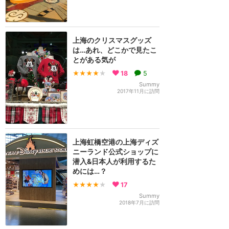
上海のクリスマスグッズ
は…あれ、どこかで見たこ
とがある気が
★★★★
★
18
5
Summy
2017年11月に訪問
上海虹橋空港の上海ディズ
ニーランド公式ショップに
潜入&日本人が利用するた
めには…？
★★★★
★
17
Summy
2018年7月に訪問