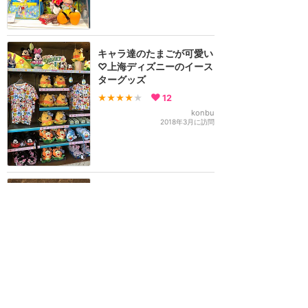
キャラ達のたまごが可愛い
♡上海ディズニーのイース
ターグッズ
★★★★
★
12
konbu
2018年3月に訪問
限定ピンバッヂも登場！上
海ディズニーの春節グッズ
2018
★★★★
★
12
konbu
2018年1月に訪問