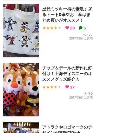
歴代ミッキー柄の素敵すぎ
るトート&傘♡お土産はま
とめ買いがオススメ！
★★★★
★
29
6
konbu
2017年6月に訪問
チップ＆デールの新作に釘
付け！上海ディズニーのオ
ススメグッズ紹介☆
★★★★
★
27
えり♪
2017年6月に訪問
アトラクやロゴマークのデ
ザインが素敵♡Park