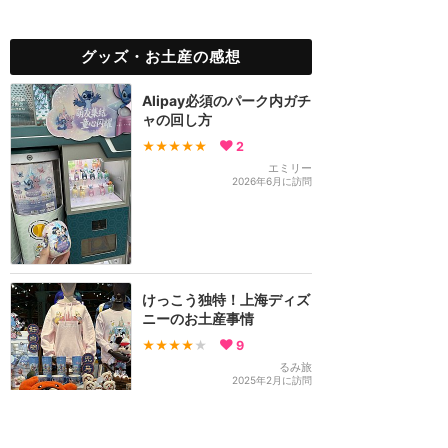
グッズ・お土産の感想
Alipay必須のパーク内ガチ
ャの回し方
★★★★★
2
エミリー
2026年6月に訪問
けっこう独特！上海ディズ
ニーのお土産事情
★★★★
★
9
るみ旅
2025年2月に訪問