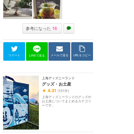
参考になった
16
ツイート
メールで送る
URLをコピー
LINEで送る
上海ディズニーランド
グッズ・お土産
★
4.31
(
161
件)
上海ディズニーランドのグッズや
お土産についてまとめるカテゴリ
ーです。