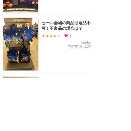
セール会場の商品は返品不
可！不良品の場合は？
★★★★
★
7
konbu
2017年5月に訪問
ズートピアのお土産がかわ
いくて、ばら撒きにもおす
すめ！
★★★★
★
6
みのたろ
2025年9月に訪問