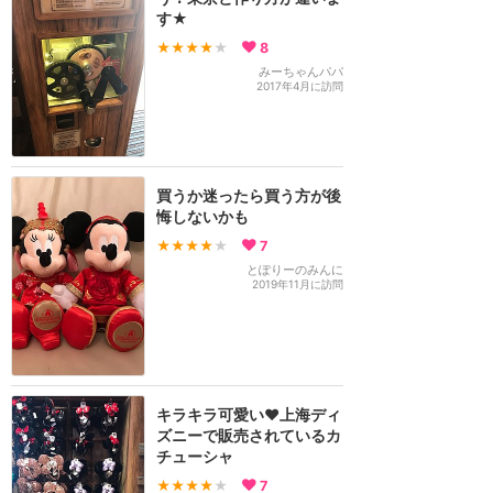
す★
★★★★
★
8
みーちゃんパパ
2017年4月に訪問
買うか迷ったら買う方が後
悔しないかも
★★★★
★
7
とぽりーのみんに
2019年11月に訪問
キラキラ可愛い❤️上海ディ
ズニーで販売されているカ
チューシャ
★★★★
★
7