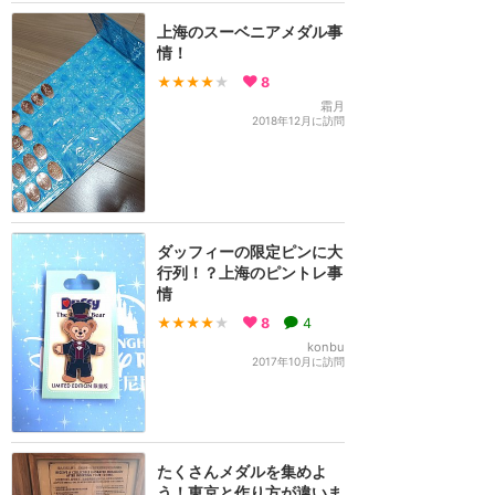
上海のスーベニアメダル事
情！
★★★★
★
8
霜月
2018年12月に訪問
ダッフィーの限定ピンに大
行列！？上海のピントレ事
情
★★★★
★
8
4
konbu
2017年10月に訪問
たくさんメダルを集めよ
う！東京と作り方が違いま