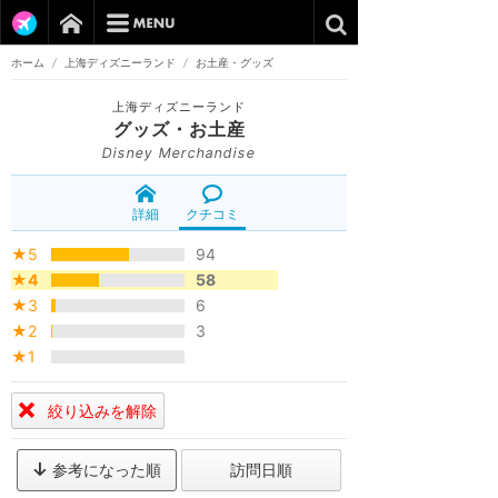
ホーム
/
上海ディズニーランド
/
お土産・グッズ
上海ディズニーランド
グッズ・お土産
Disney Merchandise
詳細
クチコミ
★5
94
★4
58
★3
6
★2
3
★1
絞り込みを解除
参考になった順
訪問日順