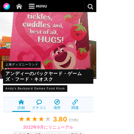
上海ディズニーランド
アンディーのバックヤード・ゲーム
ズ・フード・キオスク
Andy's Backyard Games Food Kiosk
詳細
クチコミ
場所
関連
★★★★
★
3.80
(
11
件)
2022年9月にリニューアル