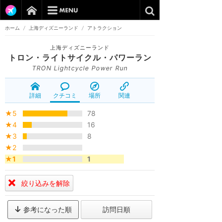
ホーム
/
上海ディズニーランド
/
アトラクション
上海ディズニーランド
トロン・ライトサイクル・パワーラン
TRON Lightcycle Power Run
詳細
クチコミ
場所
関連
★5
78
★4
16
★3
8
★2
★1
1
絞り込みを解除
参考になった順
訪問日順