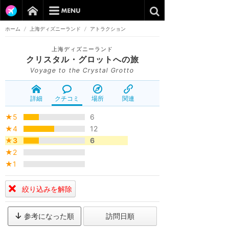
ホーム
/
上海ディズニーランド
/
アトラクション
上海ディズニーランド
クリスタル・グロットへの旅
Voyage to the Crystal Grotto
詳細
クチコミ
場所
関連
★5
6
★4
12
★3
6
★2
★1
絞り込みを解除
参考になった順
訪問日順