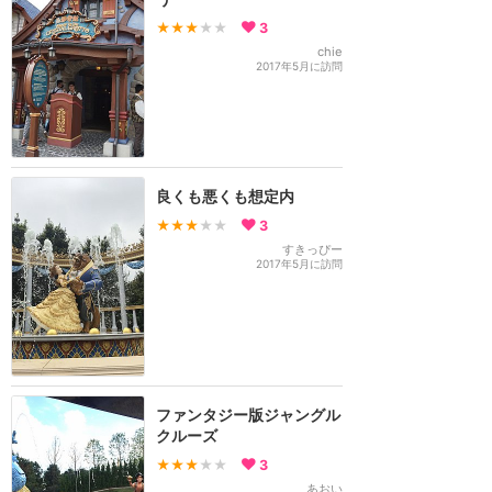
★★★
★★
3
chie
2017年5月に訪問
良くも悪くも想定内
★★★
★★
3
すきっぴー
2017年5月に訪問
ファンタジー版ジャングル
クルーズ
★★★
★★
3
あおい