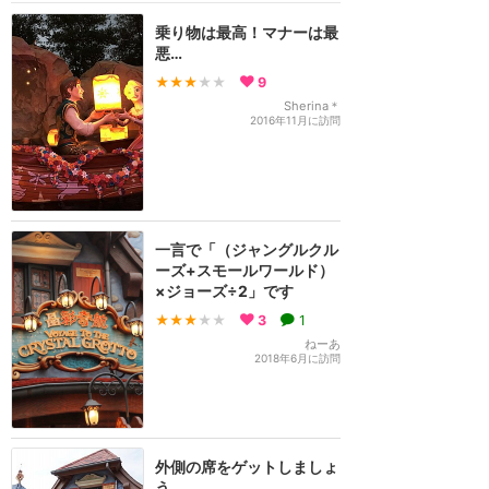
乗り物は最高！マナーは最
悪…
★★★
★★
9
Sherina＊
2016年11月に訪問
一言で「（ジャングルクル
ーズ+スモールワールド）
×ジョーズ÷2」です
★★★
★★
3
1
ねーあ
2018年6月に訪問
外側の席をゲットしましょ
う