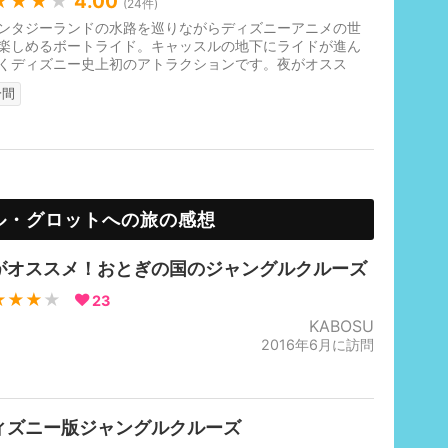
★★★
★
4.00
(
24
件)
ンタジーランドの水路を巡りながらディズニーアニメの世
楽しめるボートライド。キャッスルの地下にライドが進ん
くディズニー史上初のアトラクションです。夜がオスス
中国語のみ。
分間
ル・グロットへの旅の感想
がオススメ！おとぎの国のジャングルクルーズ
★★★
★
23
KABOSU
2016年6月に訪問
ィズニー版ジャングルクルーズ