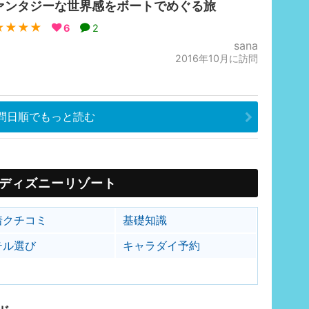
ァンタジーな世界感をボートでめぐる旅
★★★★
6
2
sana
2016年10月に訪問
問日順でもっと読む
ディズニーリゾート
着クチコミ
基礎知識
テル選び
キャラダイ予約