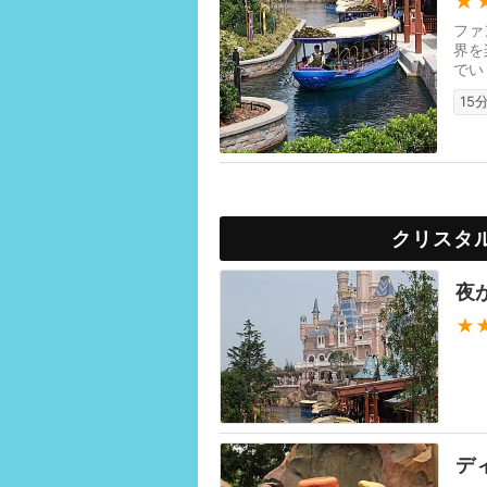
★
ファ
界を
でい
メ。
15
クリスタ
夜
★
デ