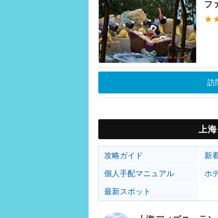
フ
★
訪
上海
攻略ガイド
新
個人手配マニュアル
ホ
最新スポット