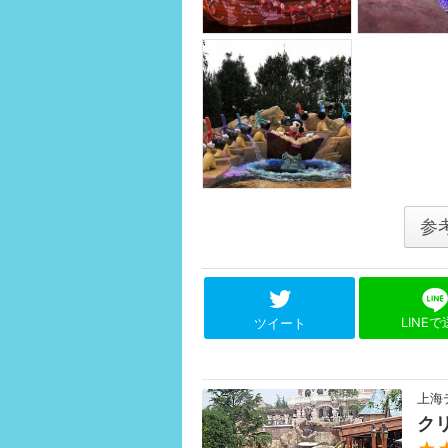
参
LINE
ツイート
上海
ク