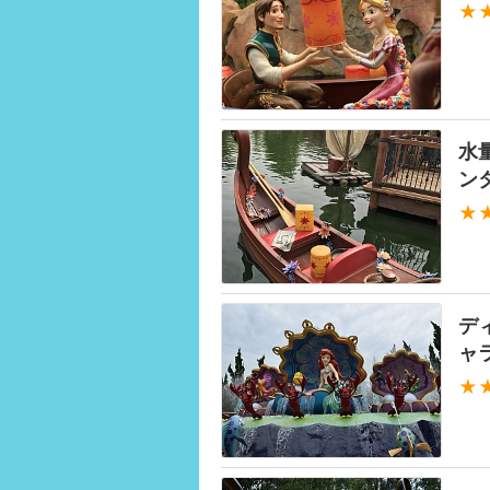
★
水
ン
★
デ
ャ
★