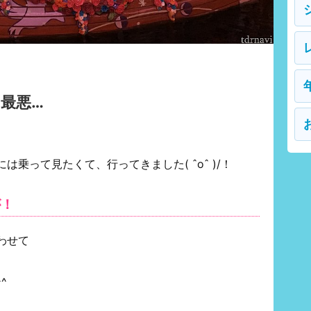
最悪…
乗って見たくて、行ってきました( ˆoˆ )/！
が！
わせて
^