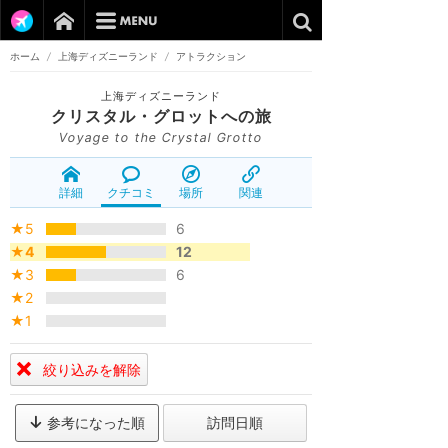
ホーム
/
上海ディズニーランド
/
アトラクション
上海ディズニーランド
クリスタル・グロットへの旅
Voyage to the Crystal Grotto
詳細
クチコミ
場所
関連
★5
6
★4
12
★3
6
★2
★1
絞り込みを解除
参考になった順
訪問日順