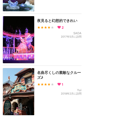
夜見ると幻想的できれい
★★★★
★
2
SADA
2017年5月に訪問
名曲尽くしの素敵なクルー
ズ♪
★★★★
★
1
Yui
2018年2月に訪問