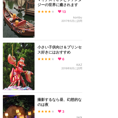
ジーの世界に癒されます
★★★★
★
13
konbu
2017年5月に訪問
小さい子供向け＆プリンセ
ス好きにはおすすめ
★★★★
★
6
KAZ
2016年8月に訪問
撮影するなら昼、幻想的な
のは夜
★★★★
★
3
Jack