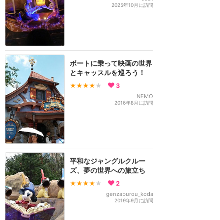
2025年10月に訪問
ボートに乗って映画の世界
とキャッスルを巡ろう！
★★★★
★
3
NEMO
2016年8月に訪問
平和なジャングルクルー
ズ、夢の世界への旅立ち
★★★★
★
2
genzaburou_koda
2019年9月に訪問