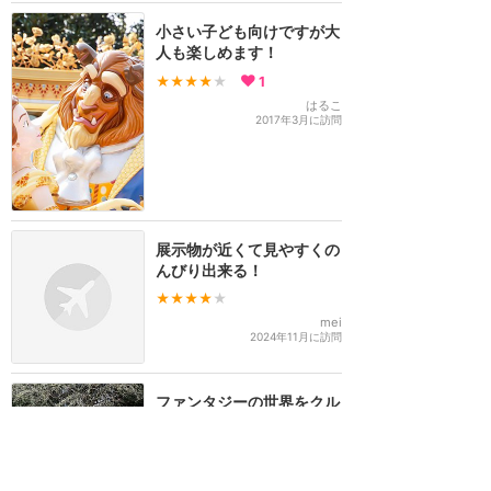
小さい子ども向けですが大
人も楽しめます！
★★★★
★
1
はるこ
2017年3月に訪問
展示物が近くて見やすくの
んびり出来る！
★★★★
★
mei
2024年11月に訪問
ファンタジーの世界をクル
ーズで巡る、なんとも不思
議なアトラクション
★★★★
★