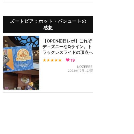
ズートピア：ホット・パシュートの
感想
【OPEN初日レポ】これぞ
ディズニーなQライン。ト
ラックレスライドの頂点へ
★★★★★
19
KOZEEEEI
2023年12月に訪問
ズートピアエリアは夜がオ
ススメ♪その理由を解説！
★★★★★
10
るみ旅
2025年2月に訪問