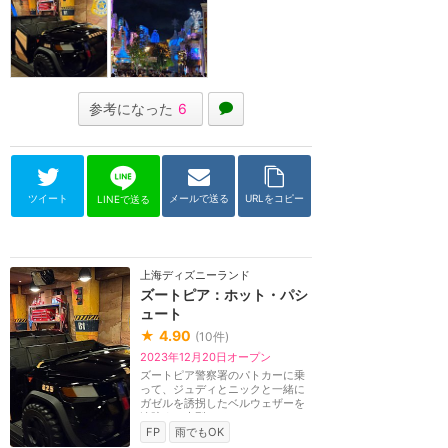
参考になった
6
ツイート
メールで送る
URLをコピー
LINEで送る
上海ディズニーランド
ズートピア：ホット・パシ
ュート
★
4.90
(
10
件)
2023年12月20日オープン
ズートピア警察署のパトカーに乗
って、ジュディとニックと一緒に
ガゼルを誘拐したベルウェザーを
追跡する大型ライ...
FP
雨でもOK