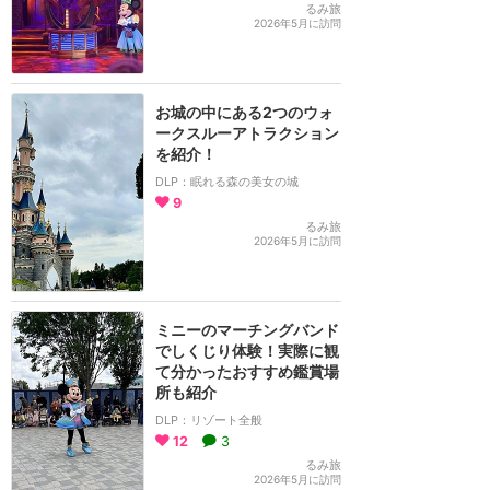
るみ旅
2026年5月に訪問
お城の中にある2つのウォ
ークスルーアトラクション
を紹介！
DLP：眠れる森の美女の城
9
るみ旅
2026年5月に訪問
ミニーのマーチングバンド
でしくじり体験！実際に観
て分かったおすすめ鑑賞場
所も紹介
DLP：リゾート全般
12
3
るみ旅
2026年5月に訪問