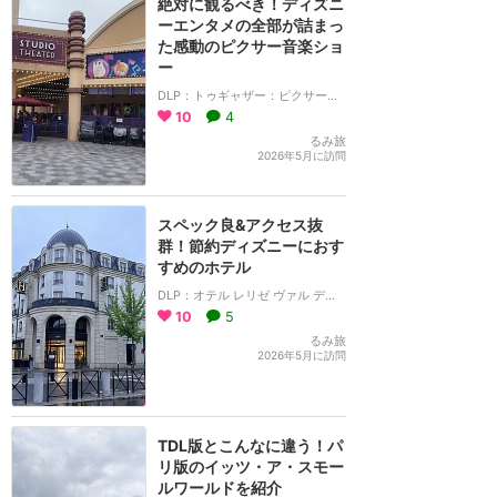
絶対に観るべき！ディズニ
ーエンタメの全部が詰まっ
た感動のピクサー音楽ショ
ー
DLP：トゥギャザー：ピクサー・ミュージカル・アドベンチャー
10
4
るみ旅
2026年5月に訪問
スペック良&アクセス抜
群！節約ディズニーにおす
すめのホテル
DLP：オテル レリゼ ヴァル デューロップ
10
5
るみ旅
2026年5月に訪問
TDL版とこんなに違う！パ
リ版のイッツ・ア・スモー
ルワールドを紹介