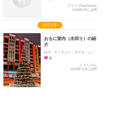
ドリー (Toshiesan
2026年3月に訪問
2025年
おもに室内（水回り）の紹
介
DLP：ディズニー・ホテル・ニューヨーク：アート・オブ・マーベル
3
じゃじゃん
2025年12月に訪問
ブルーバイユーに相当する
のがこのレストラン
DLP：キャプテン・ジャック：レストラン・デ・パイレーツ
3
じゃじゃん
2025年12月に訪問