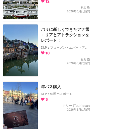
12
るみ旅
2026年5月に訪問
パリに新しくできたアナ雪
エリアとアトラクションを
レポート！
DLP：フローズン・エバー・アフター
10
るみ旅
2026年5月に訪問
年パス購入
DLP：年間パスポート
5
ドリー (Toshiesan
2026年3月に訪問