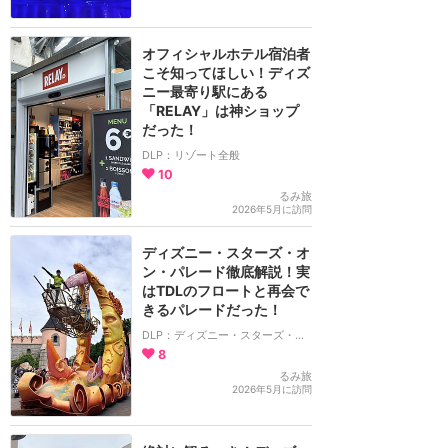
オフィシャルホテル宿泊者
こそ知ってほしい！ディズ
ニー最寄り駅にある
「RELAY」は神ショップ
だった！
DLP：リゾート全般
10
るみ旅
2026年5月に訪問
ディズニー・スターズ・オ
ン・パレード徹底解説！実
はTDLのフロートと再会で
きるパレードだった！
DLP：ディズニー・スターズ・オン・パレード
8
るみ旅
2026年5月に訪問