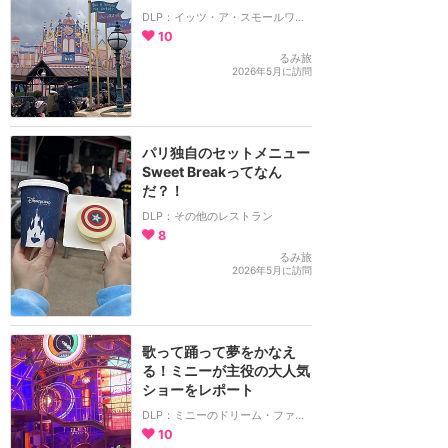
DLP：イッツ・ア・スモールワールド
10
るみ旅
2026年5月に訪問
パリ独自のセットメニュー
Sweet Breakってなん
だ？！
DLP：その他のレストラン
8
るみ旅
2026年5月に訪問
歌って踊って夢をかなえ
る！ミニーが主役の大人気
ショーをレポート
DLP：ミニーのドリーム・ファクトリー
10