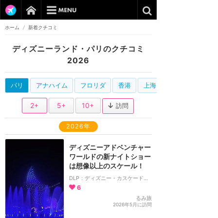
ホーム
/
新着クチコミ
ディズニーランド・パリのクチコミ
2026
パリ
アナハイム
フロリダ
香港
上海
2+
5+
10+
訪問
2026年
ディズニーアドベンチャー
ワールドの新ナイトショー
は想像以上のスケール！
DLP：ディズニー・カスケード・オブ・ライツ
6
るみ旅
2026年5月に訪問