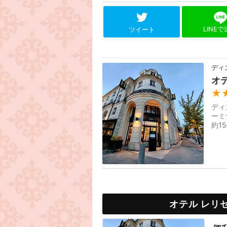
LINE
ツイート
ディ
オ
★
ディ
ーミ
約1
ンタ
オテル レリ