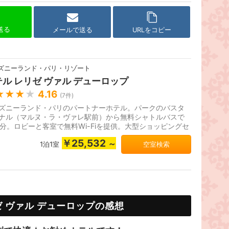
で送る
メールで送る
URLをコピー
ズニーランド・パリ・リゾート
テル レリゼ ヴァル デューロップ
★★★
★
4.16
(
7
件)
ズニーランド・パリのパートナーホテル。パークのバスタ
ナル（マルヌ・ラ・ヴァレ駅前）から無料シャトルバスで
5分。ロビーと客室で無料Wi-Fiを提供。大型ショッピングセ
ーのそばに立地しており、...
￥25,532
～
1泊1室
空室検索
ゼ ヴァル デューロップの感想