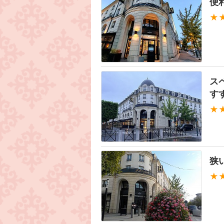
便
★
ス
す
★
狭
★