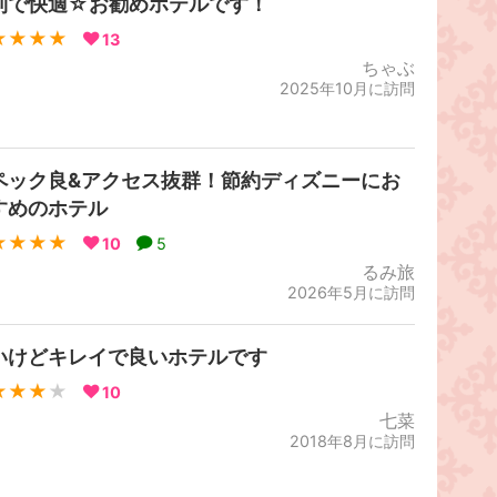
利で快適☆お勧めホテルです！
★★★★
13
ちゃぶ
2025年10月に訪問
ペック良&アクセス抜群！節約ディズニーにお
すめのホテル
★★★★
10
5
るみ旅
2026年5月に訪問
いけどキレイで良いホテルです
★★★
★
10
七菜
2018年8月に訪問