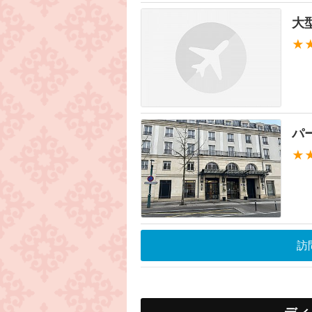
大
★
パ
★
訪