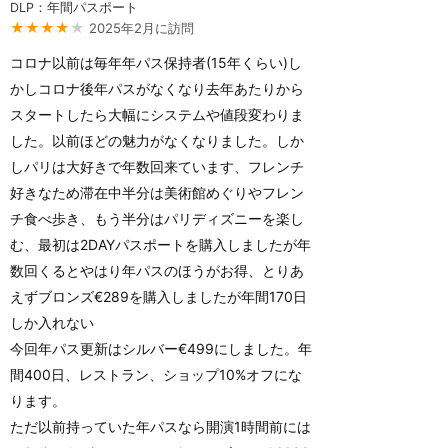
DLP：年間パスポート
★★★★
★
2025年2月に訪問
コロナ以前は毎年年パス保持者(15年くらい)し
かしコロナ後年パスがなくなり去年あたりから
スタートしたら大幅にシステムや値段変わりま
した。以前ほどの魅力がなくなりました。しか
しパリは大好きで年数回来ています、フレンチ
好きなため滞在中半分は美術館めぐりやフレン
チ食べ歩き、もう半分はパリディズニーを楽し
む、最初は2DAYパスポートを購入しましたが年
数回くるとやはり年パスのほうがお得、とりあ
えずブロンズ€289を購入しましたが年間170日
しか入れない
今回年パス更新はシルバー€499にしました。年
間400日、レストラン、ショップ10%オフにな
ります。
ただ以前持っていた年パスなら開演1時間前には