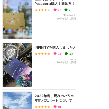
Passport)購入！新体系！
★★★★
★
25
7
Sherina＊
2017年5月に訪問
INFINITYを購入しました♪
★★★★★
24
30
sana
2017年8月に訪問
2022年春、現在のパリの
年間パスポートについて
★★★★★
19