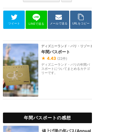
ツイート
メールで送る
URLをコピー
LINEで送る
ディズニーランド・パリ・リゾート
年間パスポート
★
4.43
(
22
件)
ディズニーランド・パリの年間パ
スポートについてまとめるカテゴ
リーです。
年間パスポートの感想
値上げ後の年パス(Annual