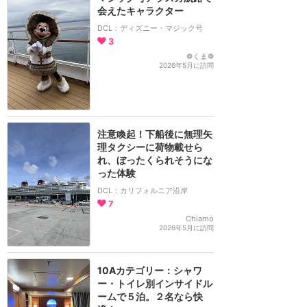
会えたキャラクター
DCL：ディズニー・マジック号
3
❁くま❁
2026年5月に訪問
注意喚起！下船後に無理矢
理タクシーに荷物載せら
れ、ぼったくられそうにな
った体験
DCL：カリフォルニア沿岸
7
Chiamo
2026年5月に訪問
10Aカテゴリー：シャワ
ー・トイレ別インサイドル
ームで５泊。２名なら快