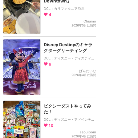
Downtown」
DCL：カリフォルニア沿岸
4
Chiamo
2026年5月に訪問
Disney Destinyのキャラ
クターグリーティング
DCL：ディズニー・ディスティニー号
6
ぱんたいむ
2026年4月に訪問
ピクシーダストやってみ
た！
DCL：ディズニー・アドベンチャー号
13
sabuibom
2026年4月に訪問