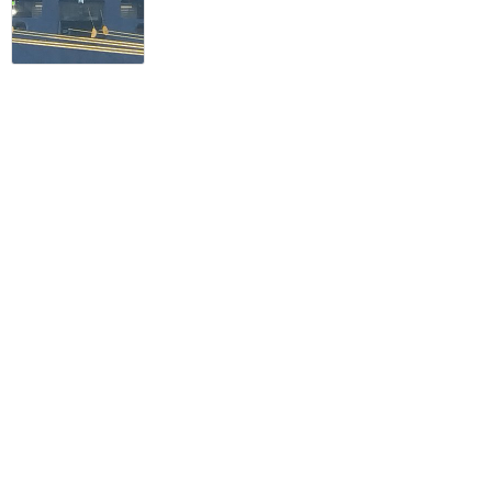
ほぼ原作忠実！アナ雪好き
必見のミュージカル
DCL：アナと雪の女王・ミュージカル・スペキュタクラー
1
Chiamo
2025年11月に訪問
食べるのが勿体無い！キャ
ラモチーフの可愛いスイー
ツショップ！１個＄５くら
いです
DCL：クイック・ダイニング
4
Chiamo
2025年11月に訪問