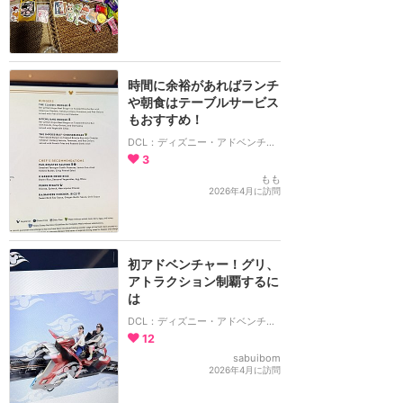
時間に余裕があればランチ
や朝食はテーブルサービス
もおすすめ！
DCL：ディズニー・アドベンチャー号
3
もも
2026年4月に訪問
初アドベンチャー！グリ、
アトラクション制覇するに
は
DCL：ディズニー・アドベンチャー号
12
sabuibom
2026年4月に訪問