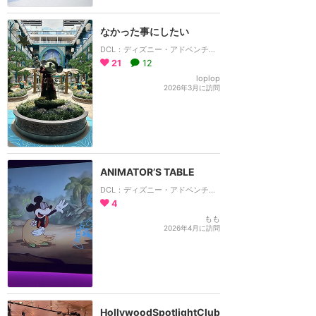
なかった事にしたい
DCL：ディズニー・アドベンチャー号
21
12
loplop
2026年3月に訪問
ANIMATOR’S TABLE
DCL：ディズニー・アドベンチャー号
4
もも
2026年4月に訪問
HollywoodSpotlightClub