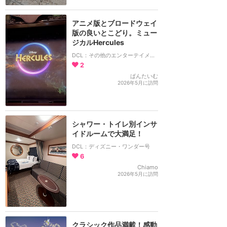
アニメ版とブロードウェイ
版の良いとこどり。ミュー
ジカルHercules
DCL：その他のエンターテイメント
2
ぱんたいむ
2026年5月に訪問
シャワー・トイレ別インサ
イドルームで大満足！
DCL：ディズニー・ワンダー号
6
Chiamo
2026年5月に訪問
クラシック作品満載！感動