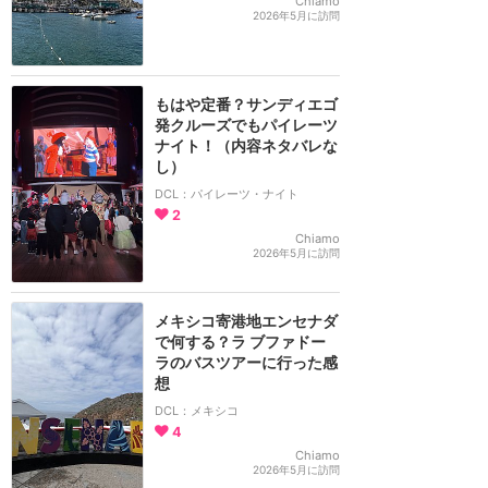
Chiamo
2026年5月に訪問
もはや定番？サンディエゴ
発クルーズでもパイレーツ
ナイト！（内容ネタバレな
し）
DCL：パイレーツ・ナイト
2
Chiamo
2026年5月に訪問
メキシコ寄港地エンセナダ
で何する？ラ ブファドー
ラのバスツアーに行った感
想
DCL：メキシコ
4
Chiamo
2026年5月に訪問