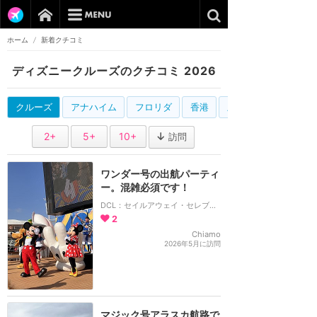
ホーム
/
新着クチコミ
ディズニークルーズのクチコミ 2026
クルーズ
アナハイム
フロリダ
香港
上海
2+
5+
10+
訪問
ワンダー号の出航パーティ
ー。混雑必須です！
DCL：セイルアウェイ・セレブレーション
2
Chiamo
2026年5月に訪問
マジック号アラスカ航路で