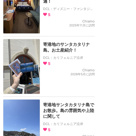
適！
DCL：ディズニー・ファンタジー号
5
Chiamo
2025年11月に訪問
寄港地のサンタカタリナ
島。お土産紹介！
DCL：カリフォルニア沿岸
5
Chiamo
2026年5月に訪問
寄港地サンタカタリナ島で
お散歩。島の雰囲気や上陸
に関して
DCL：カリフォルニア沿岸
5