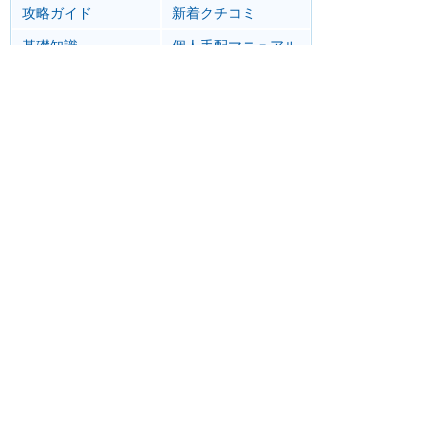
攻略ガイド
新着クチコミ
基礎知識
個人手配マニュアル
ホテル選び
キャラダイ予約
最新スポット
マジックキングダム
アトラク
ショー
グルメ
イベント
グッズ
エプコット
アトラク
ショー
グルメ