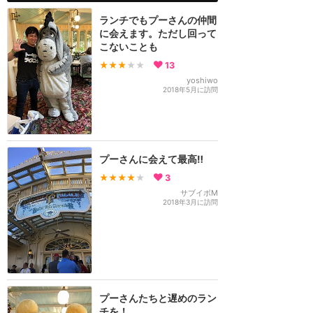
ランチでもプーさんの仲間
に会えます。ただし回って
こないことも
★★★
★★
13
yoshiwo
2018年5月に訪問
プーさんに会えて最高‼️
★★★★
★
3
サブイボM
2018年3月に訪問
プーさんたちと遅めのラン
チを！