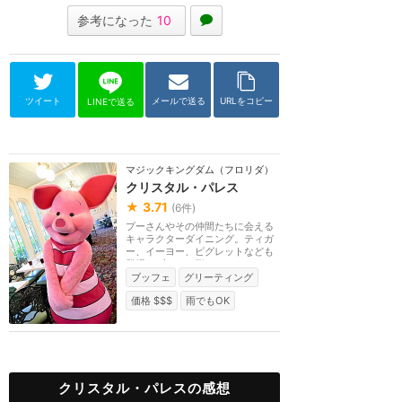
参考になった
10
ツイート
メールで送る
URLをコピー
LINEで送る
マジックキングダム（フロリダ）
クリスタル・パレス
★
3.71
(
6
件)
プーさんやその仲間たちに会える
キャラクターダイニング。ティガ
ー、イーヨー、ピグレットなども
登場。ブッフェ形...
ブッフェ
グリーティング
価格 $$$
雨でもOK
クリスタル・パレスの感想