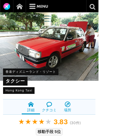
香港ディズニーランド・リゾート
タクシー
Hong Kong Taxi
詳細
クチコミ
場所
★★★★
★
3.83
(
30
件)
移動手段 5位