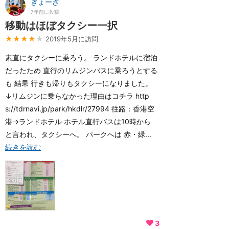
ぎょーざ
7年前に投稿
移動はほぼタクシー一択
★★★★
★
2019年5月に訪問
素直にタクシーに乗ろう。 ランドホテルに宿泊
だったため 直行のリムジンバスに乗ろうとする
も 結果 行きも帰りもタクシーになりました。
↓リムジンに乗らなかった理由はコチラ http
s://tdrnavi.jp/park/hkdlr/27994 往路：香港空
港→ランドホテル ホテル直行バスは10時から
と言われ、タクシーへ。 パークへは 赤・緑...
続きを読む
3