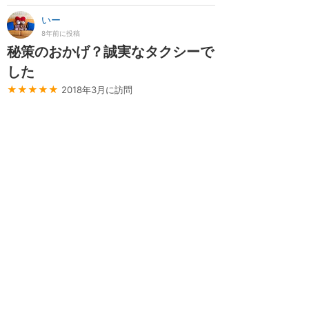
いー
8年前に投稿
秘策のおかげ？誠実なタクシーで
した
★★★★★
2018年3月に訪問
お昼頃に空港からランドホテルまで利用しまし
た。 口コミでぼったくりとか色々見ていたので
不安になりつつも秘策を用意していきました！
その秘策とは・・・ トラブル回避の基本は挨
拶！ 挨拶されて嫌な気はしませんよね？これは
きっとどこの国でも人間なら共通だと思いま
す。 最近では不審者にも挨拶をするよう子供に
教...
続きを読む