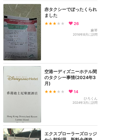
赤タクシーでぼったくられ
ました
★★★
★★
26
麻琴
2016年8月に訪問
空港ーディズニーホテル間
のタクシー事情(2024年3
月)
★★★
★★
14
ひろくん
2024年3月に訪問
エクスプローラーズロッジ
から朝利用、新料金価格