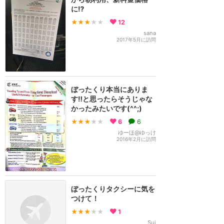
に⁉️
★★★
★★
12
sana
2017年5月に訪問
ぼったくり本当にありま
す‼︎と思ったらそうじゃな
かったみたいです(^^;)
★★★
★★
6
6
ゆーほ@ゆっけ
2016年2月に訪問
ぼったくりタクシーに気を
つけて！
★★★
★★
1
Sui