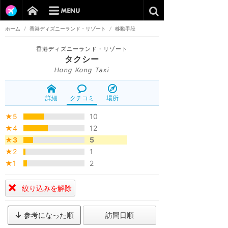
ホーム
/
香港ディズニーランド・リゾート
/
移動手段
香港ディズニーランド・リゾート
タクシー
Hong Kong Taxi
詳細
クチコミ
場所
★5
10
★4
12
★3
5
★2
1
★1
2
絞り込みを解除
参考になった順
訪問日順