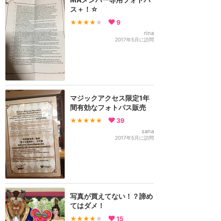
ス＋！☆
★★★★
★
9
rina
2017年5月に訪問
マジックアクセス限定1年
間有効なフォトパス販売
★★★★★
39
sana
2017年5月に訪問
写真が買えてない！？諦め
てはダメ！
★★★★
★
15