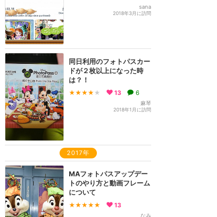
sana
2018年3月に訪問
同日利用のフォトパスカー
ドが２枚以上になった時
は？！
★★★★
★
13
6
麻琴
2018年1月に訪問
2017年
MAフォトパスアップデー
トのやり方と動画フレーム
について
★★★★★
13
なみ