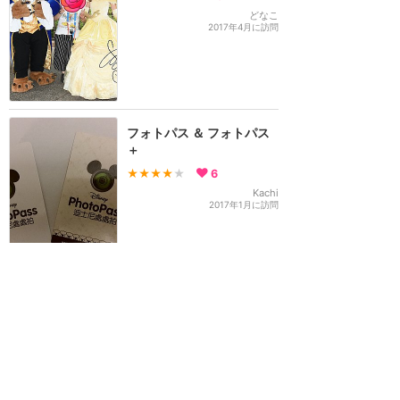
どなこ
2017年4月に訪問
フォトパス ＆ フォトパス
＋
★★★★
★
6
Kachi
2017年1月に訪問
2016年
フォトパス・フォトパスプ
ラスについて～香港ディズ
ニー
★★★★
★
8
3