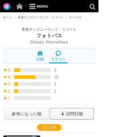
ホーム
/
香港ディズニーランド・リゾート
/
サービス
香港ディズニーランド・リゾート
フォトパス
Disney PhotoPass
詳細
クチコミ
★5
3
★4
10
★3
2
★2
2
★1
参考になった順
訪問日順
2025年