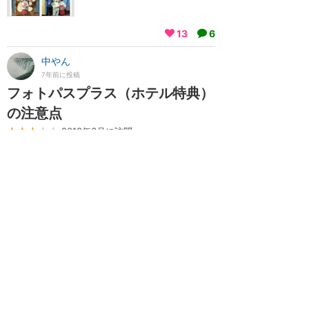
13
6
中やん
7年前に投稿
フォトパスプラス（ホテル特典）
の注意点
★★★
★★
2018年3月に訪問
ハリウッドホテルの３ディズのパッケージにつ
いていたフォトパスプラスですが、よく使い方
をわかっていないと不安な気持ちになります。
色々調べたのですが色んなことが書かれてまし
てどの情報が新しい のかわかりにくかったので
私が感じたことを書きます。 フォトパスプラ
ス ～1日に1枚～ まずパッケージにはフォト
パ...
続きを読む