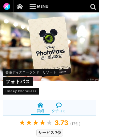
香港ディズニーランド・リゾート
フォトパス
Disney PhotoPass
詳細
クチコミ
★★★★
★
3.73
(
17
件)
サービス 7位