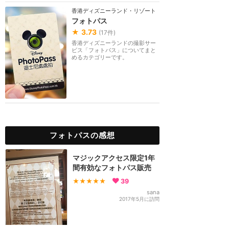
香港ディズニーランド・リゾート
フォトパス
★
3.73
(
17
件)
香港ディズニーランドの撮影サー
ビス「フォトパス」についてまと
めるカテゴリーです。
フォトパスの感想
マジックアクセス限定1年
間有効なフォトパス販売
★★★★★
39
sana
2017年5月に訪問