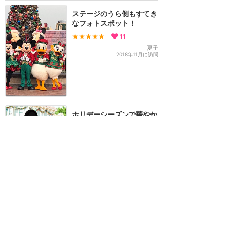
ステージのうら側もすてき
なフォトスポット！
★★★★★
11
夏子
2018年11月に訪問
ホリデーシーズンで華やか
なクリスマスグリーティン
グを楽しもう♡グリは午前
中が重要！
★★★★★
10
ゆゅん
2017年12月に訪問
クリスマスカードを日本に
送ろう