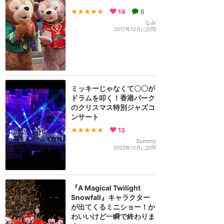
★★★★★
14
6
なみ
2017年12月に訪問
ミッキーじゃなくて〇〇が
ドラムを叩く！香港パーク
のクリスマス特別ジャズコ
ンサート
★★★★★
13
Summy
2022年12月に訪問
『A Magical Twilight
Snowfall』キャラクター
が出てくるミニショー！か
わいいけど一瞬で終わりま