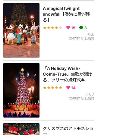
A magical twilight
snowfall【香港に雪が降
る】
★★★★
★
15
3
裕太
2017年11月に訪問
『A Holiday Wish-
Come-True』生歌が聞け
る、ツリーの点灯式🎄
★★★★★
14
えり♪
2018年11月に訪問
クリスマスのアトモスショ
ー