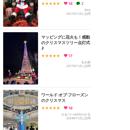
★★★★★
18
2
Airy
2017年11月に訪問
マッピングに花火も！感動
のクリスマスツリー点灯式
♪
★★★★★
17
るみ旅
2017年11月に訪問
ワールド·オブ·フローズン
のクリスマス
★★★★★
16
かおつぺwithひかる
2024年11月に訪問