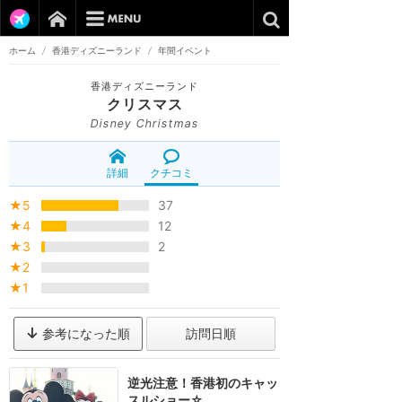
ホーム
/
香港ディズニーランド
/
年間イベント
香港ディズニーランド
クリスマス
Disney Christmas
詳細
クチコミ
★5
37
★4
12
★3
2
★2
★1
参考になった順
訪問日順
逆光注意！香港初のキャッ
スルショー☆