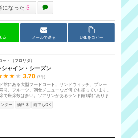
考になった
5
で送る
メールで送る
URLをコピー
コット（フロリダ）
ンシャイン・シーズン
★★★
★
3.70
(
7
件)
ド館にある大型フードコート。サンドウィッチ、プレー
寿司、フルーツ、朝食メニューなど何でも揃っています。
席で座席数は多い。ソアリンがあるランド館1階にありま
ウンター
価格 $
雨でもOK