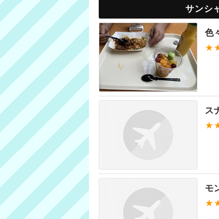
サンシ
色
★
ス
★
モ
★