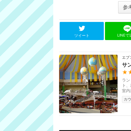
参
LINE
ツイート
エプ
サ
★
ラン
ト、
室内
す。
カ