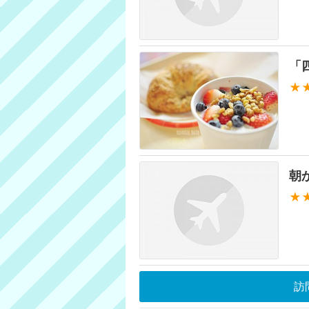
「
★
朝
★
訪