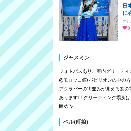
日
に
アナ
9
ジャスミン
フォトパスあり、室内グリーティ
@モロッコ館(パビリオンの中の方
アグラバーの街並みが見える窓の
あります🙋‍♀️グリーティング
暗め💦
ベル(町娘)