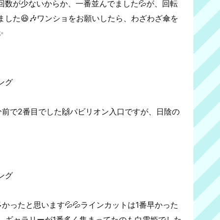
回数が少ないからか、一番並んでました💦が、回転
した😆🎶ワンショをお願いしたら、わざわざ傘を
✨
ング
前で2番目でした🙌パビリオン入口ですが、日陰の
ング
かったと思います💦💦ラインカットは1番早かった
が、ギャラリーが1番多く集まってたのも白雪姫でした