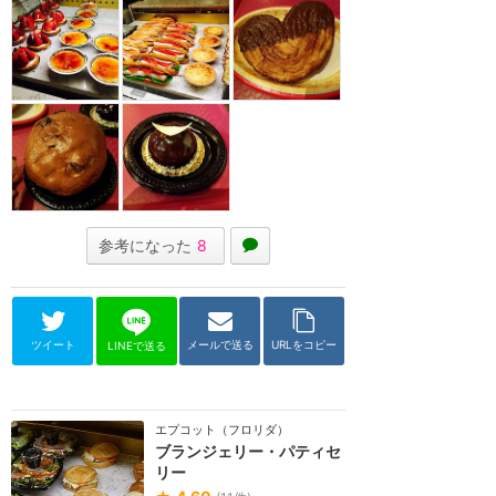
参考になった
8
ツイート
メールで送る
URLをコピー
LINEで送る
エプコット（フロリダ）
ブランジェリー・パティセ
リー