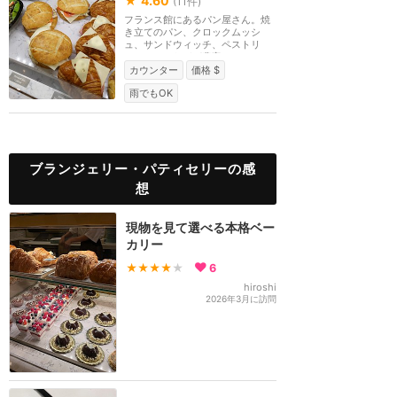
★
4.60
(
11
件)
フランス館にあるパン屋さん。焼
き立てのパン、クロックムッシ
ュ、サンドウィッチ、ペストリ
ー、ケーキなどが豊富...
カウンター
価格 $
雨でもOK
ブランジェリー・パティセリーの感
想
現物を見て選べる本格ベー
カリー
★★★★
★
6
hiroshi
2026年3月に訪問