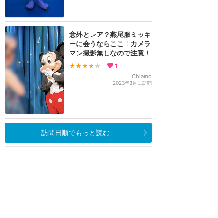
意外とレア？燕尾服ミッキ
ーに会うならここ！カメラ
マン撮影無しなので注意！
★★★★
★
1
Chiamo
2023年3月に訪問
訪問日順でもっと読む
ウォルトディズニーワールド
攻略ガイド
新着クチコミ
基礎知識
個人手配マニュアル