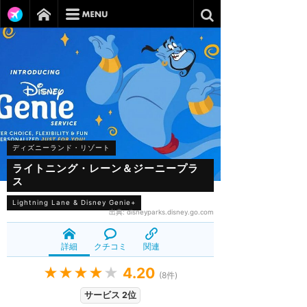
ディズニーランド・リゾート
ライトニング・レーン＆ジーニープラ
ス
Lightning Lane & Disney Genie+
出典:
disneyparks.disney.go.com
詳細
クチコミ
関連
★★★★
★
4.20
(
8
件)
サービス 2位