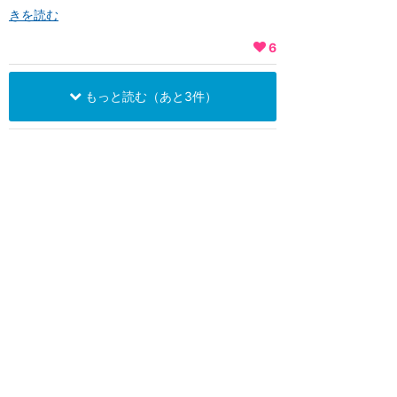
きを読む
6
もっと読む（あと3件）
関連リンク
ディズニーランド・リゾート（アナハイム）
マックスパス
★
4.57
(
28
件)
2017/7/19 ～ 2021/12/7（終了）
ファストパスをアプリで予約でき
る有料オンラインサービス。1人1
日20ドル。フォトパス（無制限／
1日）も含まれてい...
ディズニーランド・リゾート（アナハイム）