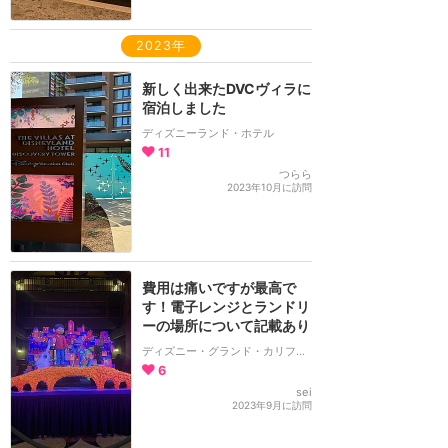
2023年
新しく出来たDVCヴィラに
宿泊しました
ディズニーランド・ホテル
11
つらら
2023年10月に訪問
費用は痛いですが最高で
す！電子レンジとランドリ
ーの場所について記載あり
ディズニー・グランド・カリフォルニアン・ホテル＆スパ
6
sei
2023年9月に訪問