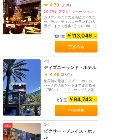
★
4.73
(
31
件)
2017年に客室をリノベーション
カリフォルニアの最高級ディズニ
ーホテル。ディズニーランドの入
園ゲートまで徒歩3分（400m）で
アクセス抜群の立地...
￥113,046
～
1泊1室
空室検索
2位
ディズニーランド・ホテル
★
4.49
(
33
件)
世界初の元祖ディズニーホテル。
パークの入園ゲートまで徒歩15分
（750m）。モノレールでも入園
できます。入園保証...
￥84,743
～
1泊1室
空室検索
3位
New
ピクサー・プレイス・ホテ
ル