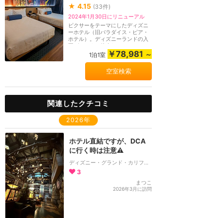
★
4.15
(
33
件)
2024年1月30日にリニューアル
ピクサーをテーマにしたディズニ
ーホテル（旧パラダイス・ピア・
ホテル）。ディズニーランドの入
園ゲートまで徒歩1...
￥78,981
～
1泊1室
空室検索
関連したクチコミ
2026年
ホテル直結ですが、DCA
に行く時は注意⚠
ディズニー・グランド・カリフォルニアン・ホテル＆スパ
3
まつこ
2026年3月に訪問