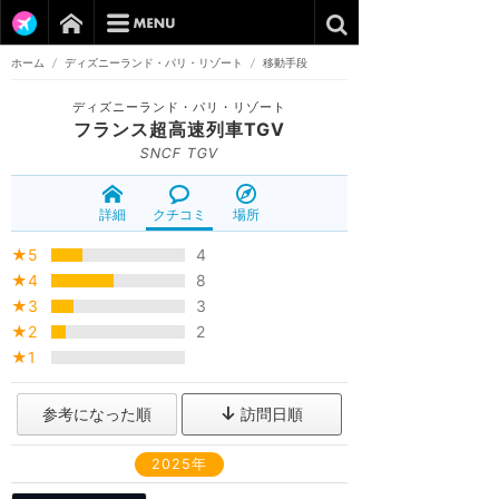
ホーム
/
ディズニーランド・パリ・リゾート
/
移動手段
ディズニーランド・パリ・リゾート
フランス超高速列車TGV
SNCF TGV
詳細
クチコミ
場所
★5
4
★4
8
★3
3
★2
2
★1
参考になった順
訪問日順
2025年