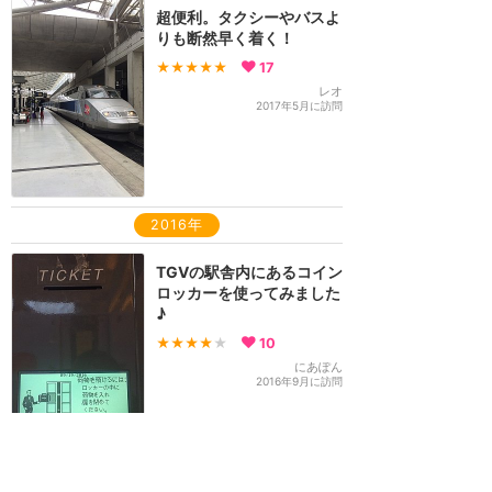
超便利。タクシーやバスよ
りも断然早く着く！
★★★★★
17
レオ
2017年5月に訪問
2016年
TGVの駅舎内にあるコイン
ロッカーを使ってみました
♪
★★★★
★
10
にあぽん
2016年9月に訪問
2015年