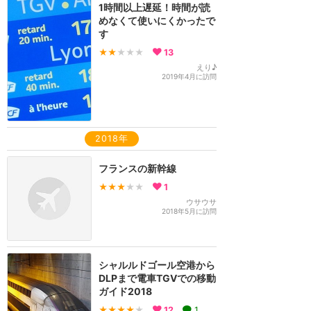
1時間以上遅延！時間が読
めなくて使いにくかったで
す
★★
★★★
13
えり♪
2019年4月に訪問
2018年
フランスの新幹線
★★★
★★
1
ウサウサ
2018年5月に訪問
シャルルドゴール空港から
DLPまで電車TGVでの移動
ガイド2018
★★★★
★
12
1