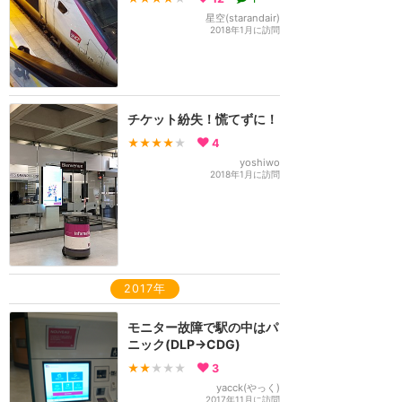
星空(starandair)
2018年1月に訪問
チケット紛失！慌てずに！
★★★★
★
4
yoshiwo
2018年1月に訪問
2017年
モニター故障で駅の中はパ
ニック(DLP→CDG)
★★
★★★
3
yacck(やっく)
2017年11月に訪問