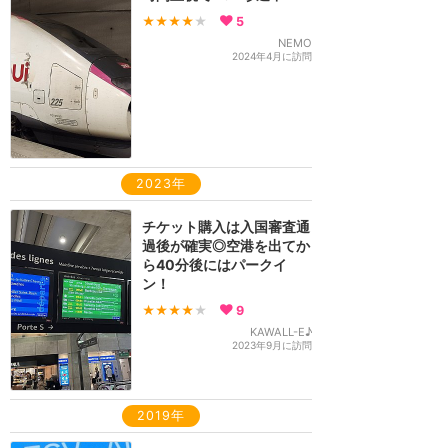
★★★★
★
5
NEMO
2024年4月に訪問
2023年
チケット購入は入国審査通
過後が確実◎空港を出てか
ら40分後にはパークイ
ン！
★★★★
★
9
KAWALL-E♪
2023年9月に訪問
2019年