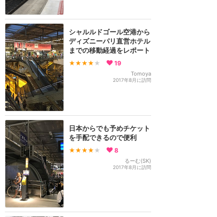
シャルルドゴール空港から
ディズニーパリ直営ホテル
までの移動経過をレポート
★★★★
★
19
Tomoya
2017年8月に訪問
日本からでも予めチケット
を手配できるので便利
★★★★
★
8
るーむ(SK)
2017年8月に訪問