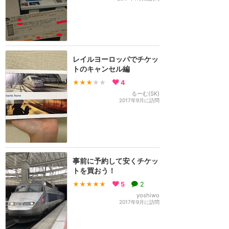
レイルヨーロッパでチケッ
トのキャンセル編
★★★
★★
4
るーむ(SK)
2017年9月に訪問
事前に予約して安くチケッ
トを買おう！
★★★★★
5
2
yoshiwo
2017年9月に訪問