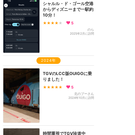
シャルル・ド・ゴール空港
からディズニーまで一駅約
10分！
★★★★
★
5
のら
2025年2月に訪問
2024年
TGVのLCC版OUIGOに乗
りました！
★★★★★
5
北のプーさん
2024年10月に訪問
時間重視でTGV珍道中