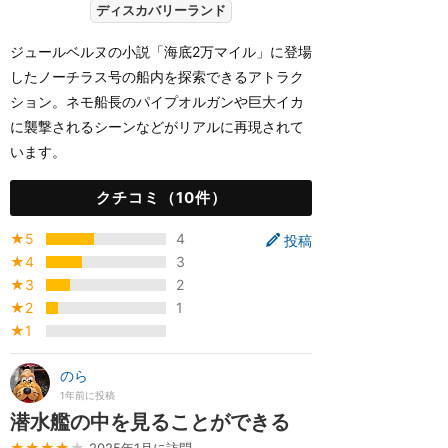
ディスカバリーランド
ジュールベルヌの小説「海底2万マイル」に登場
したノーチラス号の船内を探索できるアトラク
ション。ネモ船長のパイプオルガンや巨大イカ
に襲撃されるシーンなどがリアルに再現されて
います。
クチコミ（10件）
★5
4
投稿
★4
3
★3
2
★2
1
★1
のら
1年前に投稿
潜水艦の中を見ることができる
★★★★
★