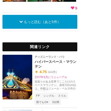
5
もっと読む（あと5件）
関連リンク
ディズニーランド・パリ
ハイパースペース・マウン
テン
★
4.75
(
44
件)
2017年5月にリニューアル
宙返りがある世界でここだけのス
ペースマウンテン。身長132cm以
上。外観はジュール・ベルヌ作の
『月世界旅行』をモ...
FP
シングル
スリル
雨でもOK
3分間