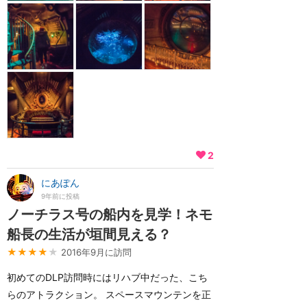
2
にあぽん
9年前に投稿
ノーチラス号の船内を見学！ネモ
船長の生活が垣間見える？
★★★★
★
2016年9月に訪問
初めてのDLP訪問時にはリハブ中だった、こち
らのアトラクション。 スペースマウンテンを正