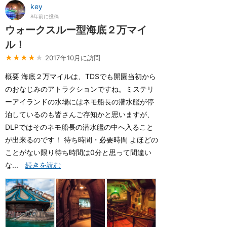
key
8年前に投稿
ウォークスルー型海底２万マイ
ル！
★★★★
★
2017年10月に訪問
概要 海底２万マイルは、TDSでも開園当初から
のおなじみのアトラクションですね。ミステリ
ーアイランドの水場にはネモ船長の潜水艦が停
泊しているのも皆さんご存知かと思いますが、
DLPではそのネモ船長の潜水艦の中へ入ること
が出来るのです！ 待ち時間・必要時間 よほどの
ことがない限り待ち時間は0分と思って間違い
な...
続きを読む