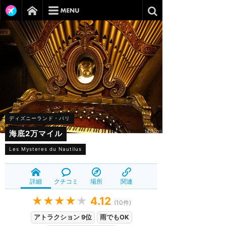
ディズニーランド・パリ
海底2万マイル
Les Mysteres du Nautilus
詳細
クチコミ
場所
関連
★★★★
★
4.12
(
10
件)
アトラクション 9位
雨でもOK