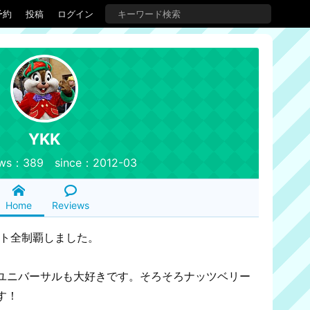
予約
投稿
ログイン
YKK
ws：389 since：2012-03
Home
Reviews
ート全制覇しました。
ユニバーサルも大好きです。そろそろナッツベリー
す！