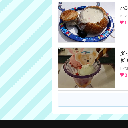
パ
DL
1
ダ
ぎ
HK
3