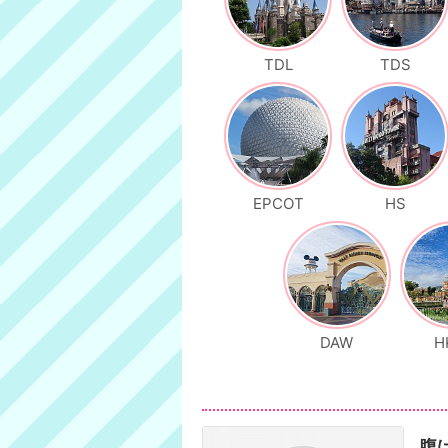
TDL
TDS
EPCOT
HS
DAW
H
腹