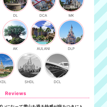
DL
DCA
MK
AK
AULANI
DLP
KDL
SHDL
DCL
Reviews
ばいになって雪山を滑る快感が病みつきに♪