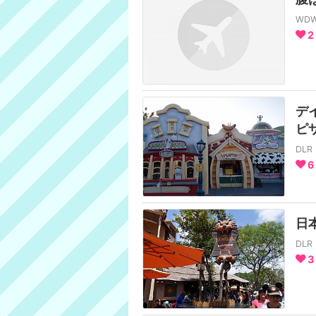
WD
2
デ
ピ
DL
6
日
DL
3