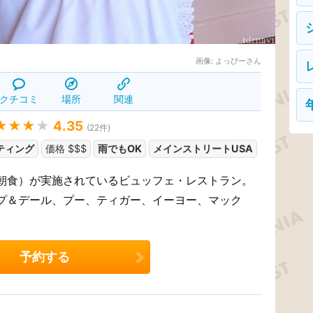
画像:
よっぴーさん
クチコミ
場所
関連
★★★
★
4.35
(
22
件)
ティング
価格 $$$
雨でもOK
メインストリートUSA
朝食）が実施されているビュッフェ・レストラン。
プ＆デール、プー、ティガー、イーヨー、マック
予約する