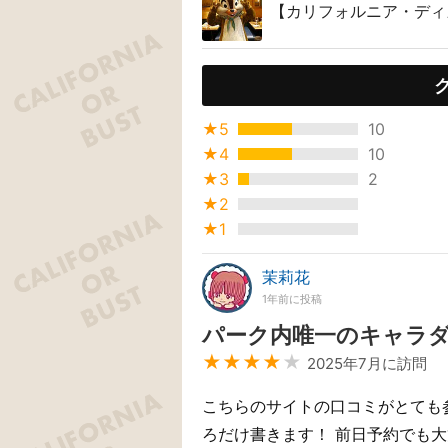
【カリフォルニア・ディ
★5
10
★4
10
★3
2
★2
★1
茉莉花
1年前に投稿
パーク内唯一のキャラ
★★★★
★
2025年7月に訪問
こちらのサイトの口コミがとても
ろだけ書きます！ 前日予約でも