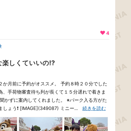
4
険
な楽しくていいの⁉️
２か月前に予約がオススメ。 予約８時２０分でした
為、手荷物審査待ち列が長くて１５分遅れで着きま
聞かずに案内してくれました。 ※パーク入る方がた
️ [IMAGE](349087) ミニー...
続きを読む