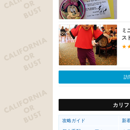
ミ
ス
★
訪
カリフ
攻略ガイド
新