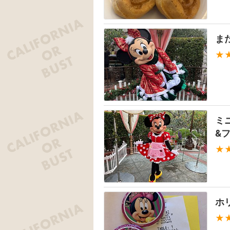
ま
★
ミ
&
★
ホ
★