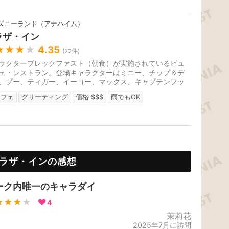
ズニーランド（アナハイム）
ラザ・イン
★★★
★
4.35
(
22
件)
ラクターブレックファスト（朝食）が実施されているビュ
ェ・レストラン。登場キャラクターはミニー、チップ＆デ
、プー、ティガー、イーヨー、マックス、キャプテンフッ
ど。
ッフェ
グリーティング
価格 $$$
雨でもOK
ラザ・インの感想
ーク内唯一のキャラダイ
★★★
★
4
茉莉花
2025年7月に訪問