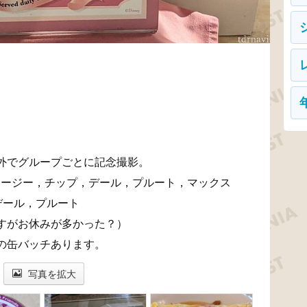
外でグループごとに記念撮影。
スージー，チップ，デール，プルート，マックス
デール，プルート
お休みが多かった？）
の缶バッチあります。
写真を拡大