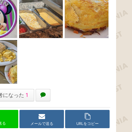
考になった
1
で送る
メールで送る
URLをコピー