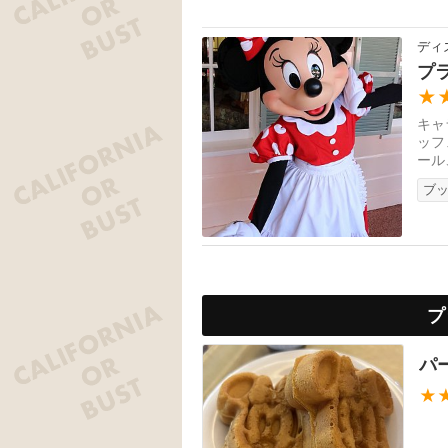
ディ
プ
★
キャ
ッフ
ール
クな
ブ
プ
パ
★