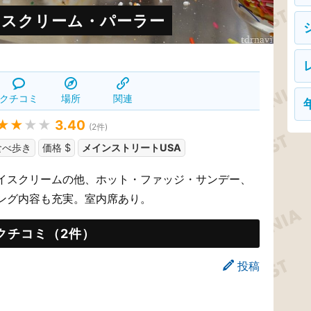
イスクリーム・パーラー
クチコミ
場所
関連
★★
★★
3.40
(
2
件)
食べ歩き
価格 $
メインストリートUSA
イスクリームの他、ホット・ファッジ・サンデー、
ング内容も充実。室内席あり。
クチコミ（2件）
投稿