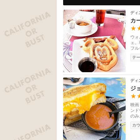
ディ
カ
★
ウォ
ェ。
フル
テ
ディ
ジ
★
映画
ンド
のみ
カ