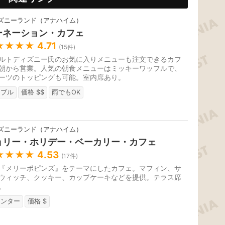
ズニーランド（アナハイム）
ーネーション・カフェ
★★★★
4.71
(
15
件)
ルトディズニー氏のお気に入りメニューも注文できるカフ
朝から営業。人気の朝食メニューはミッキーワッフルで、
ーツのトッピングも可能。室内席あり。
ーブル
価格 $$
雨でもOK
ズニーランド（アナハイム）
ョリー・ホリデー・ベーカリー・カフェ
★★★★
4.53
(
17
件)
『メリーポピンズ』をテーマにしたカフェ。マフィン、サ
ウィッチ、クッキー、カップケーキなどを提供。テラス席
。
ウンター
価格 $