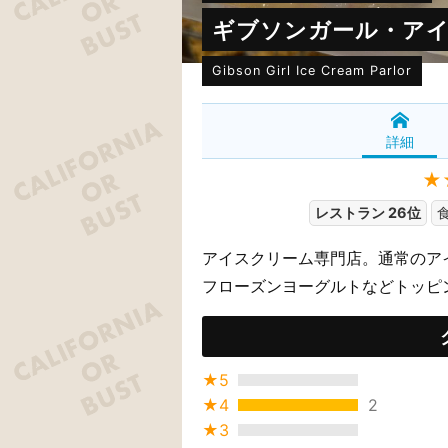
ギブソンガール・ア
Gibson Girl Ice Cream Parlor
詳細
★
レストラン 26位
アイスクリーム専門店。通常のア
フローズンヨーグルトなどトッピ
★5
★4
2
★3