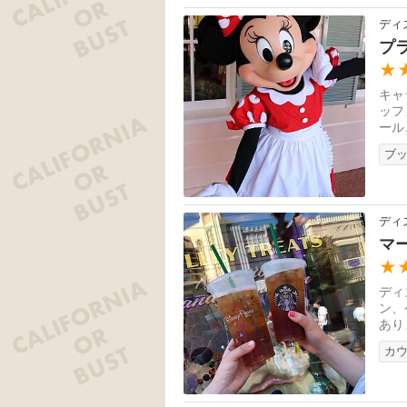
ディ
プ
★
キャ
ッフ
ール
クな
ブ
ディ
マ
★
ディ
ン、
あり
カ