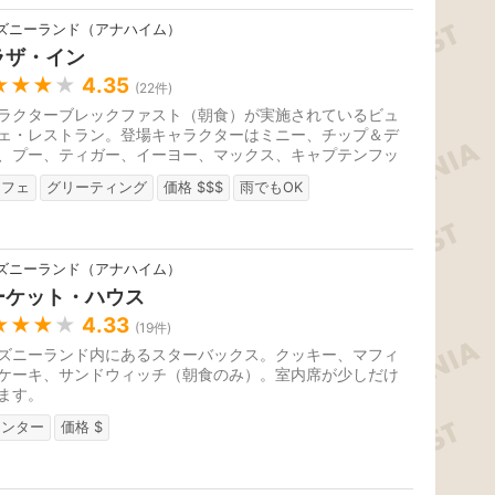
ズニーランド（アナハイム）
ラザ・イン
★★★
★
4.35
(
22
件)
ラクターブレックファスト（朝食）が実施されているビュ
ェ・レストラン。登場キャラクターはミニー、チップ＆デ
、プー、ティガー、イーヨー、マックス、キャプテンフッ
ど。
ッフェ
グリーティング
価格 $$$
雨でもOK
ズニーランド（アナハイム）
ーケット・ハウス
★★★
★
4.33
(
19
件)
ズニーランド内にあるスターバックス。クッキー、マフィ
ケーキ、サンドウィッチ（朝食のみ）。室内席が少しだけ
ます。
ウンター
価格 $