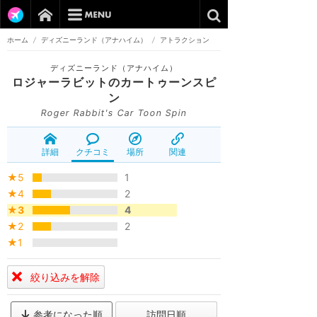
ホーム
/
ディズニーランド（アナハイム）
/
アトラクション
ディズニーランド（アナハイム）
ロジャーラビットのカートゥーンスピ
ン
Roger Rabbit's Car Toon Spin
詳細
クチコミ
場所
関連
★5
1
★4
2
★3
4
★2
2
★1
絞り込みを解除
参考になった順
訪問日順