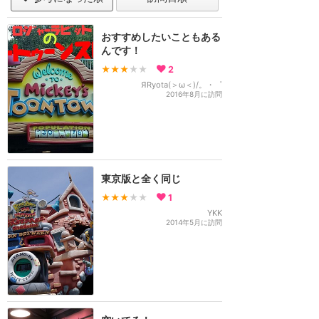
おすすめしたいこともある
んです！
★★★
★★
2
ЯRyota(＞ω＜)/。・゜
2016年8月に訪問
東京版と全く同じ
★★★
★★
1
YKK
2014年5月に訪問