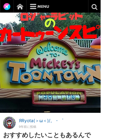
ЯRyota(＞ω＜)/。・゜
9年前に投稿
おすすめしたいこともあるんで