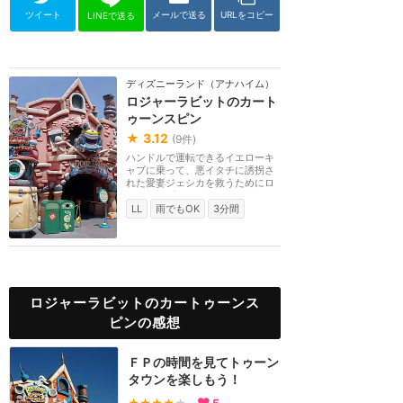
ツイート
メールで送る
URLをコピー
LINEで送る
ディズニーランド（アナハイム）
ロジャーラビットのカート
ゥーンスピン
★
3.12
(
9
件)
ハンドルで運転できるイエローキ
ャブに乗って、悪イタチに誘拐さ
れた愛妻ジェシカを救うためにロ
ジャーラビットが...
LL
雨でもOK
3分間
ロジャーラビットのカートゥーンス
ピンの感想
ＦＰの時間を見てトゥーン
タウンを楽しもう！