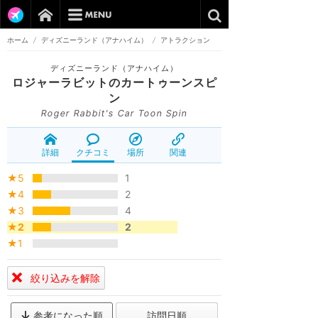
ホーム
/
ディズニーランド（アナハイム）
/
アトラクション
ディズニーランド（アナハイム）
ロジャーラビットのカートゥーンスピ
ン
Roger Rabbit's Car Toon Spin
詳細
クチコミ
場所
関連
★5
1
★4
2
★3
4
★2
2
★1
絞り込みを解除
参考になった順
訪問日順