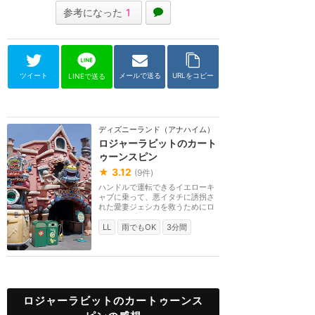
参考になった
1
ツイート
メールで送る
URLをコピー
LINEで送る
ディズニーランド（アナハイム）
ロジャーラビットのカート
ゥーンスピン
★
3.12
(
9
件)
ハンドルで運転できるイエローキ
ャブに乗って、悪イタチに誘拐さ
れた愛妻ジェシカを救うためにロ
ジャーラビットが...
LL
雨でもOK
3分間
ロジャーラビットのカートゥーンス