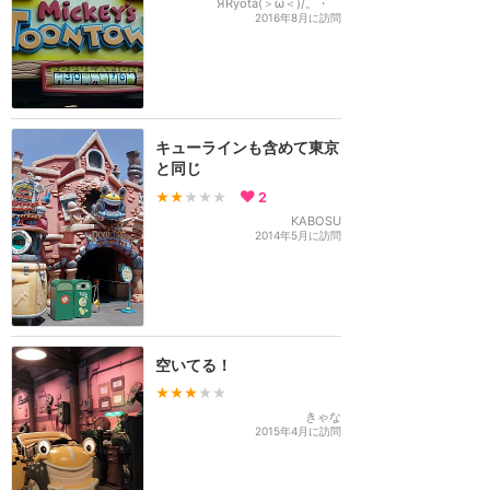
ЯRyota(＞ω＜)/。・゜
2016年8月に訪問
キューラインも含めて東京
と同じ
★★
★★★
2
KABOSU
2014年5月に訪問
空いてる！
★★★
★★
きゃな
2015年4月に訪問