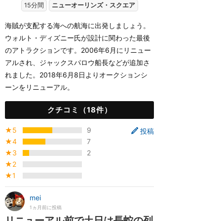
15分間
ニューオーリンズ・スクエア
海賊が支配する海への航海に出発しましょう。
ウォルト・ディズニー氏が設計に関わった最後
のアトラクションです。2006年6月にリニュー
アルされ、ジャックスパロウ船長などが追加さ
れました。2018年6月8日よりオークションシ
ーンをリニューアル。
クチコミ（18件）
★5
9
投稿
★4
7
★3
2
★2
★1
mei
1ヵ月前に投稿
リニューアル前で土日は長蛇の列