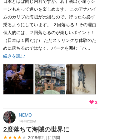
日本とほぼ同じ内容ですが、若干演出が違うシ
ーンもあって違いを楽しめます。 このアナハイ
ムのカリブの海賊が元祖なので、行ったら必ず
乗るようにしています。 ２回落ちる！その理由
個人的には、２回落ちるのが楽しいポイント！
（日本は１回だけ） ただスリリングな体験のた
めに落ちるのではなく、パークを囲む「バ...
続きを読む
3
NEMO
8年前に投稿
2度落ちて海賊の世界に
★★★★
★
2018年2月に訪問