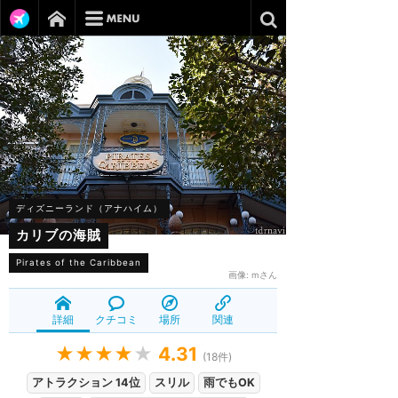
ディズニーランド（アナハイム）
カリブの海賊
Pirates of the Caribbean
画像:
mさん
詳細
クチコミ
場所
関連
★★★★
★
4.31
(
18
件)
アトラクション 14位
スリル
雨でもOK