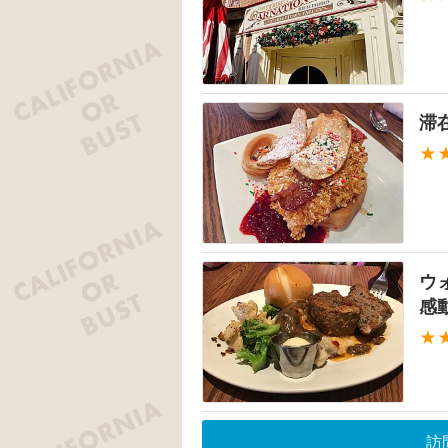
滞
★
ウ
感
★
訪