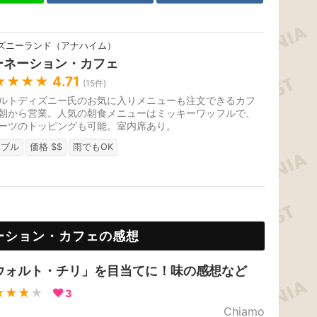
ズニーランド（アナハイム）
ーネーション・カフェ
★★★★
4.71
(
15
件)
ルトディズニー氏のお気に入りメニューも注文できるカフ
朝から営業。人気の朝食メニューはミッキーワッフルで、
ーツのトッピングも可能。室内席あり。
ーブル
価格 $$
雨でもOK
ーション・カフェの感想
ウォルト・チリ」を目当てに！味の感想など
★★★
★
3
Chiamo