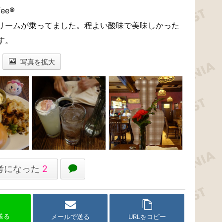
ffee®
リームが乗ってました。程よい酸味で美味しかった
す。
写真を拡大
考になった
2
で送る
メールで送る
URLをコピー