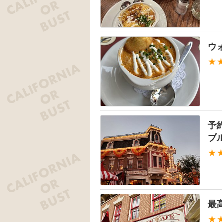
ウ
★
予
ブ
★
最
★