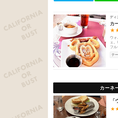
ディ
カ
★
ウォ
ェ。
フル
テ
カーネ
「
★