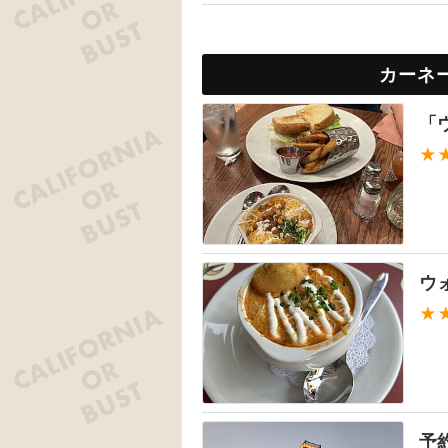
カーネ
「
★
ウ
★
予