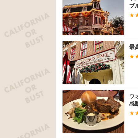
ブ
★
最
★
ウ
感
★