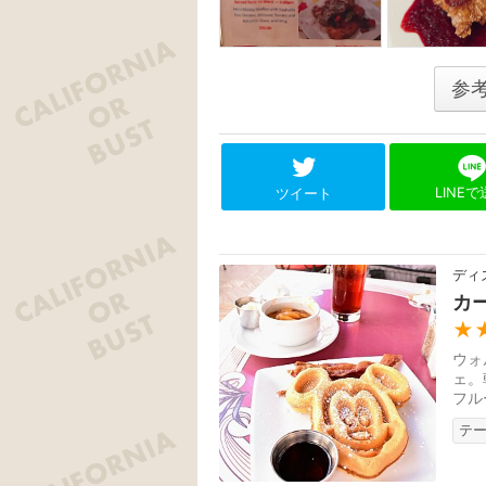
参
LINE
ツイート
ディ
カ
★
ウォ
ェ。
フル
テ