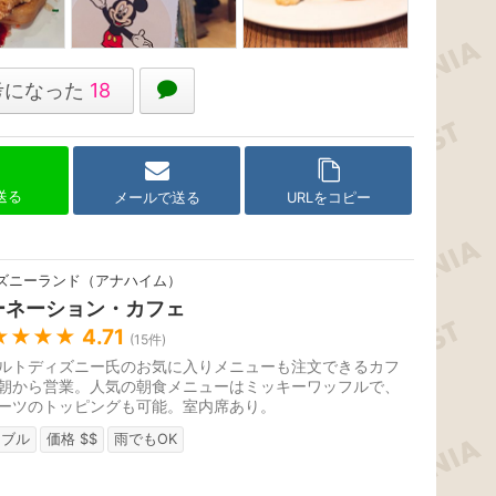
考になった
18
で送る
メールで送る
URLをコピー
ズニーランド（アナハイム）
ーネーション・カフェ
★★★★
4.71
(
15
件)
ルトディズニー氏のお気に入りメニューも注文できるカフ
朝から営業。人気の朝食メニューはミッキーワッフルで、
ーツのトッピングも可能。室内席あり。
ーブル
価格 $$
雨でもOK