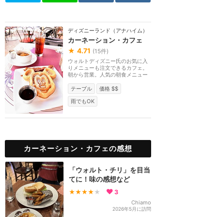
ディズニーランド（アナハイム）
カーネーション・カフェ
★
4.71
(
15
件)
ウォルトディズニー氏のお気に入
りメニューも注文できるカフェ。
朝から営業。人気の朝食メニュー
はミッキーワッフ...
テーブル
価格 $$
雨でもOK
カーネーション・カフェの感想
「ウォルト・チリ」を目当
てに！味の感想など
★★★★
★
3
Chiamo
2026年5月に訪問