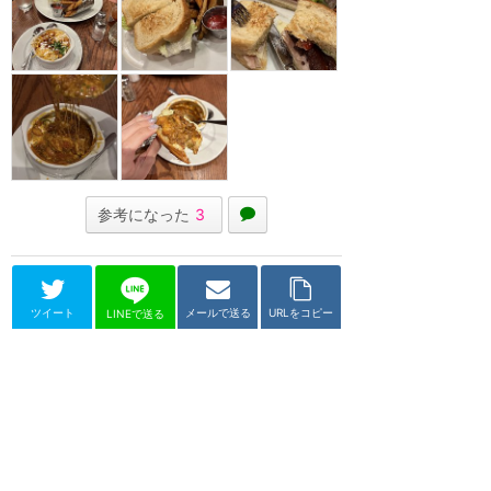
参考になった
3
ツイート
メールで送る
URLをコピー
LINEで送る
ディズニーランド（アナハイム）
カーネーション・カフェ
★
4.71
(
15
件)
ウォルトディズニー氏のお気に入
りメニューも注文できるカフェ。