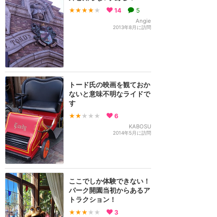
★★★★
★
14
5
Angie
2013年8月に訪問
トード氏の映画を観ておか
ないと意味不明なライドで
す
★★
★★★
6
KABOSU
2014年5月に訪問
ここでしか体験できない！
パーク開園当初からあるア
トラクション！
★★★
★★
3