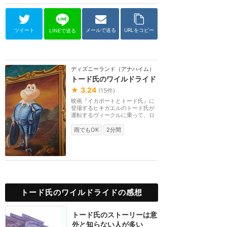
ツイート
メールで送る
URLをコピー
LINEで送る
ディズニーランド（アナハイム）
トード氏のワイルドライド
★
3.24
(
15
件)
映画『イカボートとトード氏』に
登場するヒキガエルのトード氏が
運転するヴィークルに乗って、ロ
ンドンの街を巡る...
雨でもOK
2分間
トード氏のワイルドライドの感想
トード氏のストーリーは意
外と知らない人が多い