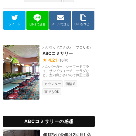
ツイート
メールで送る
URLをコピー
LINEで送る
ハリウッドスタジオ（フロリダ）
ABCコミサリー
★
4.21
(
16
件)
ハンバーガー、シーフードフラ
イ、サンドウィッチ、サラダな
ど。室内席が多いので休憩に最
適。ディズニー傘下のテ...
カウンター
価格 $
雨でもOK
ABCコミサリーの感想
年1訪れ(今年は2回目) 必